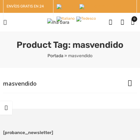
ENVÍOS GRATIS EN 24
HORAS +100€
0
Product Tag: masvendido
Portada
»
masvendido
masvendido
[probance_newsletter]