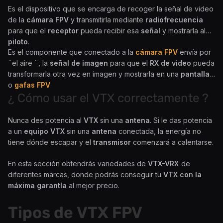
Es el dispositivo que se encarga de recoger la señal de video
de la
cámara FPV
y transmitirla mediante
radiofrecuencia
para que el
receptor
pueda recibir esa
señal
y mostrarla al
piloto
.
Es el componente que conectado a la
cámara FPV
envía por
¨el aire ¨, la
señal de imagen
para que el
RX de video
pueda
transformarla otra vez en imagen y mostrarla en una
pantalla
o
gafas FPV
.
¿ Cómo usar el VTX correctamente ?
Nunca des potencia al
VTX
sin una
antena
. Si le das potencia
a un
equipo VTX
sin una
antena
conectada, la energía no
tiene dónde escapar y el
transmisor
comenzará a calentarse.
En esta sección obtendrás variedades de
VTX-VRX
de
diferentes marcas, donde podrás conseguir tu
VTX con la
máxima garantía
al mejor precio.
Tipos de VTX FPV