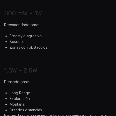
800 mW – 1W
Recomendado para:
Freestyle agresivo.
Bosques.
Zonas con obstáculos.
1.5W – 2.5W
Pensado para:
Long Range.
Exploración.
Montaña.
Grandes distancias.
Recuerda que una mayor potencia no siempre implica mejor