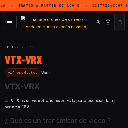
A
GRATIS
A PARTIR DE 100 €
DISTRIBUIDOR O
◇
◇
HOME
›
VTX-VRX
VTX-VRX
Varios
14 productos
VTX-VRX
Un
VTX
es un
videotransmisor
. Es la parte esencial de un
sistema FPV
.
¿ Qué es un transmisor de video ?