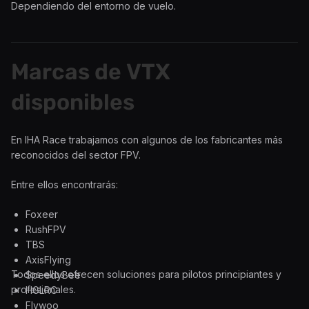
Dependiendo del entorno de vuelo.
Marcas de VTX
disponibles
En IHA Race trabajamos con algunos de los fabricantes más
reconocidos del sector FPV.
Entre ellos encontrarás:
Foxeer
RushFPV
TBS
AxisFlying
Todos ellos ofrecen soluciones para pilotos principiantes y
SpeedyBee
profesionales.
HGLRC
Flywoo