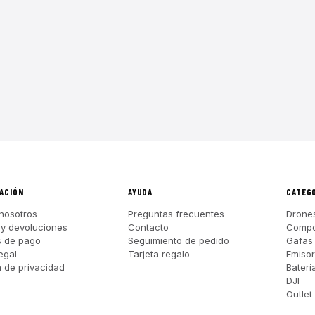
ACIÓN
AYUDA
CATEG
nosotros
Preguntas frecuentes
Drone
 y devoluciones
Contacto
Compo
s de pago
Seguimiento de pedido
Gafas
egal
Tarjeta regalo
Emiso
a de privacidad
Baterí
DJI
Outlet