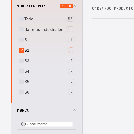
SUBCATEGORÍAS
NUEVO
CARGANDO PRODUCTO
Todo
57
Baterías Industriales
10
S1
8
S2
6
S3
7
S4
5
S5
1
S6
5
MARCA