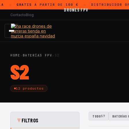
A
GRATIS
A PARTIR DE 100 €
DISTRIBUIDOR O
◇
◇
DRONES FPV
Contacto
Blog
HOME
›
BATERÍAS FPV
›
S2
S2
12 productos
TODO
BATERÍAS 
57
FILTROS