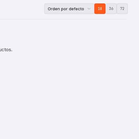
18
36
72
uctos.