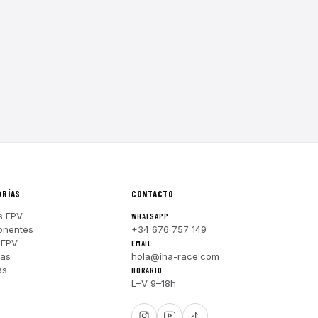
ORÍAS
CONTACTO
s FPV
WHATSAPP
nentes
+34 676 757 149
 FPV
EMAIL
ras
hola@iha-race.com
as
HORARIO
L–V 9–18h