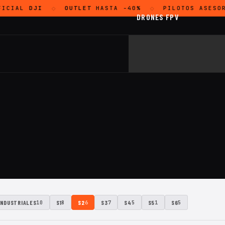
FICIAL
DJI
OUTLET
HASTA -40%
PILOTOS ASESOR
◇
◇
DRONES FPV
INDUSTRIALES
S1
S2
S3
S4
S5
S6
10
8
6
7
5
1
5