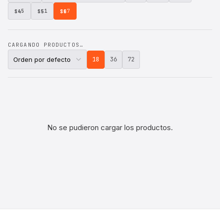
S4
S5
S6
5
1
7
CARGANDO PRODUCTOS…
18
36
72
No se pudieron cargar los productos.