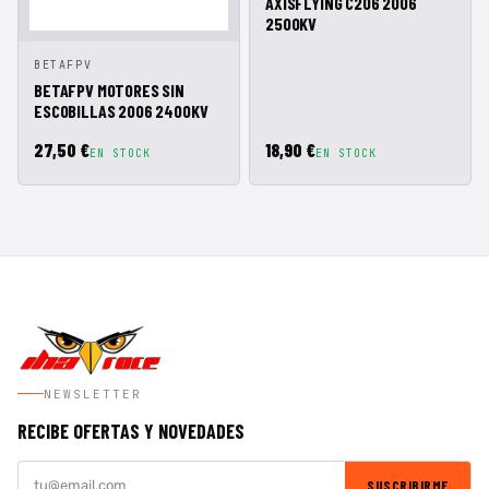
AXISFLYING C206 2006
RÁPIDA
CESTA
2500KV
VISTA
AÑADIR A
BETAFPV
RÁPIDA
CESTA
BETAFPV MOTORES SIN
ESCOBILLAS 2006 2400KV
27,50 €
18,90 €
EN STOCK
EN STOCK
NEWSLETTER
RECIBE OFERTAS Y NOVEDADES
SUSCRIBIRME