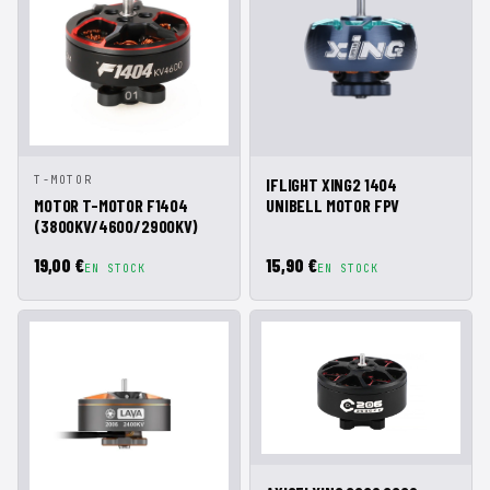
VISTA
AÑADIR A
VISTA
AÑADIR A
T-MOTOR
IFLIGHT XING2 1404
RÁPIDA
CESTA
RÁPIDA
CESTA
MOTOR T-MOTOR F1404
UNIBELL MOTOR FPV
(3800KV/4600/2900KV)
19,00 €
15,90 €
EN STOCK
EN STOCK
VISTA
AÑADIR A