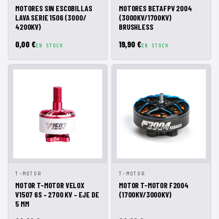
RÁPIDA
CESTA
RÁPIDA
CESTA
MOTORES SIN ESCOBILLAS
MOTORES BETAFPV 2004
LAVA SERIE 1506 (3000/
(3000KV/1700KV)
4200KV)
BRUSHLESS
0,00 €
19,90 €
EN STOCK
EN STOCK
VISTA
AÑADIR A
VISTA
AÑADIR A
T-MOTOR
T-MOTOR
RÁPIDA
CESTA
RÁPIDA
CESTA
MOTOR T-MOTOR VELOX
MOTOR T-MOTOR F2004
V1507 6S – 2700 KV – EJE DE
(1700KV/3000KV)
5 MM