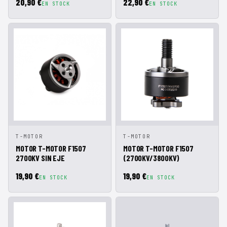
20,90 €
22,90 €
EN STOCK
EN STOCK
VISTA
AÑADIR A
VISTA
AÑADIR A
T-MOTOR
T-MOTOR
RÁPIDA
CESTA
RÁPIDA
CESTA
MOTOR T-MOTOR F1507
MOTOR T-MOTOR F1507
2700KV SIN EJE
(2700KV/3800KV)
19,90 €
19,90 €
EN STOCK
EN STOCK