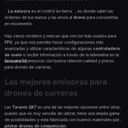
¨
La emisora
es el control en tierra ¨, es donde salen las
órdenes de tus manos y las envía al
drone
para convertirlas
en movimiento.
Hay varios modelos y marcas que son los más usados para
FPV
, ya que nos permite hacer configuraciones más
avanzadas y utilizar características de algunas
controladoras
de vuelo
o recibir información a través de la telemetría en la
En cuánto a emisoras con buena relación calidad y precio
emisora RC
.
para drones de carreras.
Las mejores emisoras para
drones de carreras
Las
Taranis QX7
es una de las mejores opciones entre otras,
puesto que es muy sencilla de utilizar, tiene una amplia gama
de posibilidades y esta fabricada con buenos materiales para
pilotar drones de competición.