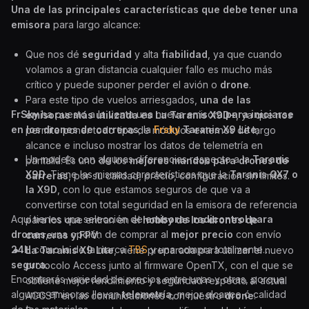
Una de las principales características que debe tener una
emisora
para largo alcance:
Que nos dé
seguridad
y alta
fiabilidad
, ya que cuando
volamos a gran distancia cualquier fallo es mucho más
crítico y puede suponer perder el avión o
drone
.
Para este tipo de vuelos arriesgados,
una de las
FrSky
ha puesto a la venta una nueva emisora
para iniciarse
emisoras más utilizada es La Taranis X9D+
, ya que nos
en los drones de carreras
; la
Frsky
Taranis X9 Lite
;
permite poner todo tipo de módulos externos de largo
alcance e incluso mostrar los datos de telemetría en
Un modelo con algunas diferencias respecto a la
Taranis
pantalla. Es uno de los
mejores mandos para drones de
X9D
. Tiene las mismas características que la
Taranis QX7 o
carreras
, por su calidad, precio, configuración sin limites.
la X9D
, con lo que estamos seguros de que va a
convertirse con total seguridad en la emisora de referencia
Aquí tienes una selección de
emisoras radicontrol para
para los que entran en el
hobby de los drones de
drones
, una opción de comprar al
mejor precio
con envío
carreras y FPV
.
24H
como la de la marca
TBS
y una compra totalmente
La Taranis X9 Lite
, viene preparada para utilizar el nuevo
segura
.
protocolo Access junto al firmware OpenTX, con el que se
Encontrarás variedad de precios entre unas y otras, porque
obtiene mejor rendimiento y seguridad respecto al actual
algunas emisoras llevan
telemetría
, mejor alcance ó calidad
ACCST en las comunicaciones con nuestro
drone
.