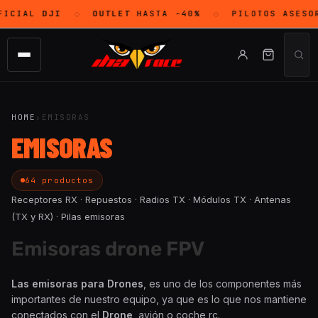
FICIAL
DJI
OUTLET
HASTA -40%
PILOTOS ASESO
◇
◇
HOME
›
EMISORAS
EMISORAS
64 productos
Receptores RX · Repuestos · Radios TX · Módulos TX · Antenas
(TX y RX) · Pilas emisoras
Emisoras drone FPV
Las emisoras para Drones
, es uno de los componentes más
importantes de nuestro equipo, ya que es lo que nos mantiene
conectados con el
Drone
, avión o coche rc.