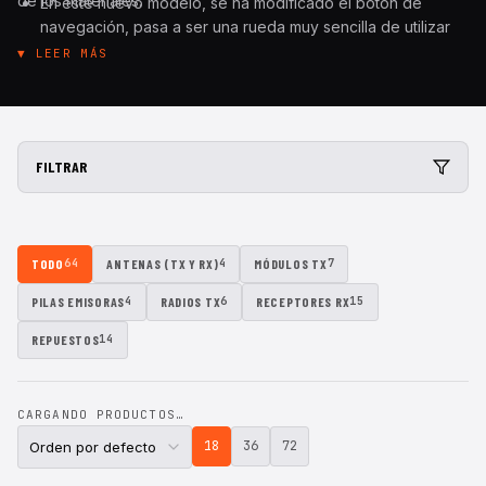
de los materiales.
En este nuevo modelo, se ha modificado el botón de
navegación, pasa a ser una rueda muy sencilla de utilizar
para navegar por los menús de la emisora.
▼ LEER MÁS
FILTRAR
TODO
ANTENAS (TX Y RX)
MÓDULOS TX
64
4
7
PILAS EMISORAS
RADIOS TX
RECEPTORES RX
4
6
15
REPUESTOS
14
CARGANDO PRODUCTOS…
18
36
72