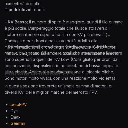
aumenterà di molto.
Tipi di
kilovolt e
usi:
–
KV Basso;
il numero di spire è maggiore, quindi il filo di rame
è più sottile. L’amperaggio totale che fluisce attraverso il
motore è inferiore rispetto ad altri con KV più elevati. (
Consigliato per droni a bassa velocità. Adatto alla
–
KV elevato;
il numero di spire è inferiore, quindi il filo di
movimentazione di eliche di grandi dimensioni. Sono motori
rame è più spesso. Gli ampere totali che attraversano il motore
meno vivaci, molto fluidi, con un consumo elettrico inferiore).
sono superiori a quelli del KV Low. (Consigliato per droni da
competizione, dispositivi che necessitano di bassa coppia e
Marche di motori FPV
alta velocità. Adatto alla movimentazione di piccole eliche.
Sono motori molto vivaci, con una reazione molto violenta).
In questa sezione troverete un’ampia gamma di motori, di
diversi KV, delle migliori marche del mercato FPV.
betaFPV
Dys
Emax
Gemfan