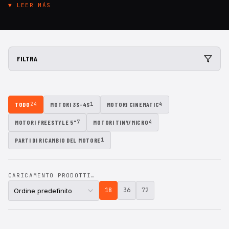
HobbyWing
▼ LEER MÁS
Sumax
T-Motor
TBS
FILTRA
TODO
MOTORI 3S-4S
MOTORI CINEMATIC
24
1
4
MOTORI FREESTYLE 5"
MOTORI TINY/MICRO
7
4
PARTI DI RICAMBIO DEL MOTORE
1
CARICAMENTO PRODOTTI…
18
36
72