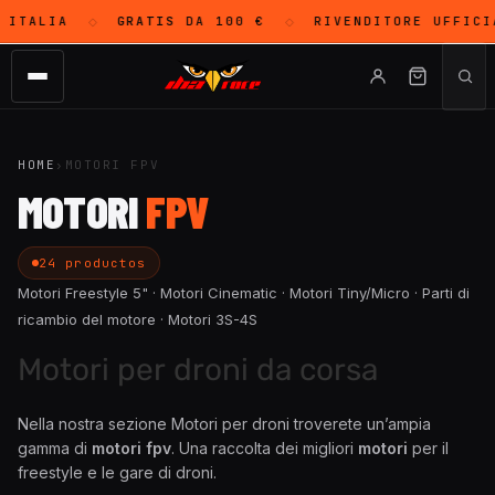
ITALIA
GRATIS
DA 100 €
RIVENDITORE UFFICI
◇
◇
HOME
›
MOTORI FPV
MOTORI
FPV
24 productos
Motori Freestyle 5" · Motori Cinematic · Motori Tiny/Micro · Parti di
ricambio del motore · Motori 3S-4S
Motori per droni da corsa
Nella nostra sezione Motori per droni troverete un’ampia
gamma di
motori fpv
. Una raccolta dei migliori
motori
per il
freestyle e le gare di droni.