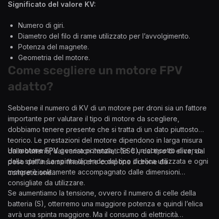
Significato del valore KV:
Numero di giri.
Diametro del filo di rame utilizzato per l’avvolgimento.
Potenza del magnete.
Geometria del motore.
Come scegliere un motore FPV
adatto?
Sebbene il numero di KV di un motore per droni sia un fattore
importante per valutare il tipo di motore da scegliere,
dobbiamo tenere presente che si tratta di un dato piuttosto
teorico. Le prestazioni del motore dipendono in larga misura
Un
motore FPV
genera potenza, che è un concetto diverso
dalla batteria, dai variatori installati (ESC), dal tipo di elica, dal
dalla spinta. La spinta dipende dal tipo di elica utilizzata e ogni
peso dell’insieme finale che compone il drone da
motore è solitamente accompagnato dalle dimensioni
competizione…
consigliate da utilizzare.
Se aumentiamo la tensione, ovvero il numero di celle della
batteria (S), otterremo una maggiore potenza e quindi l’elica
avrà una spinta maggiore. Ma il consumo di elettricità