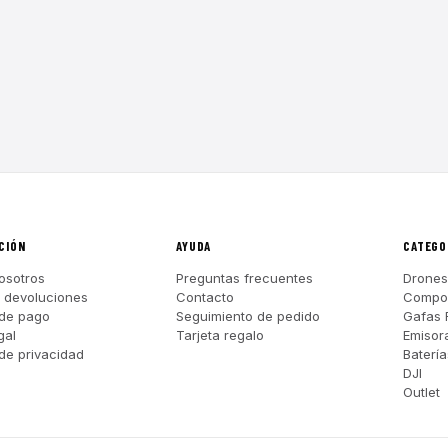
CIÓN
AYUDA
CATEGO
osotros
Preguntas frecuentes
Drones
y devoluciones
Contacto
Compo
de pago
Seguimiento de pedido
Gafas 
gal
Tarjeta regalo
Emisor
 de privacidad
Batería
DJI
Outlet