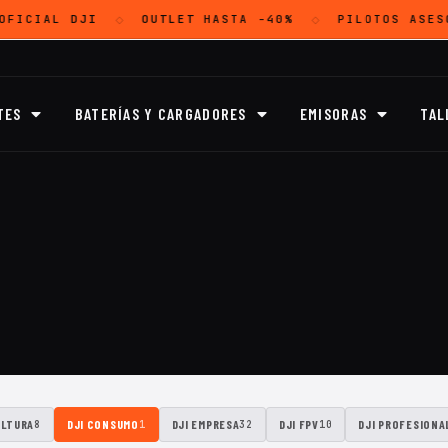
OFICIAL
DJI
OUTLET
HASTA -40%
PILOTOS ASES
◇
◇
TES
BATERÍAS Y CARGADORES
EMISORAS
TAL
ULTURA
DJI CONSUMO
DJI EMPRESA
DJI FPV
DJI PROFESIONA
8
1
32
10