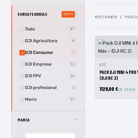
SUBCATEGORÍAS
NUEVO
MOSTRANDO 1 PRODU
Todo
87
DJI Agricultura
8
DJI Consumo
1
DJI Empresa
32
VISTA RÁPIDA
A
DJI
PACK DJI MINI 4 PRO
DJI FPV
10
(DJI RC 2)
DJI profesional
2
1129,00 €
EN STOCK
Mavic
13
MARCA