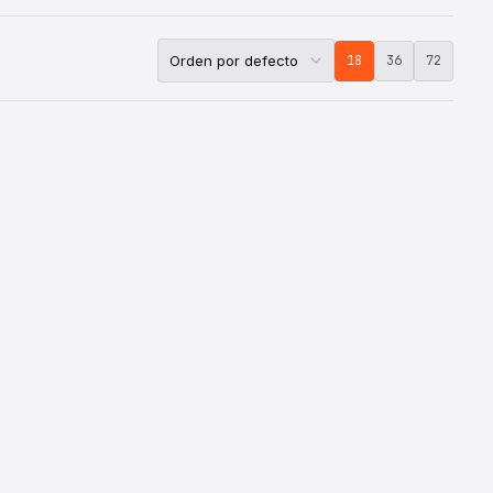
18
36
72