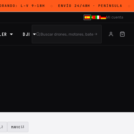
ORANDO:
L–V 9–18H
ENVÍO 24/48H
· PENÍNSULA
◇
◇
Mi cuenta
LER
DJI
L
MAVIC
2
13