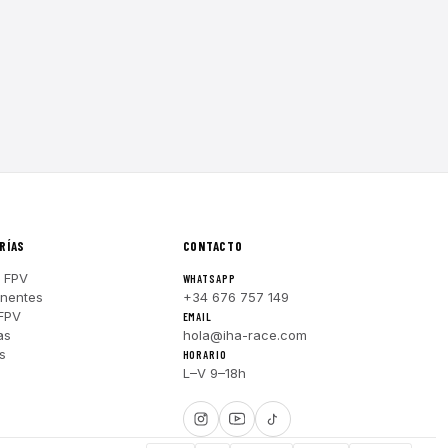
RÍAS
CONTACTO
 FPV
WHATSAPP
nentes
+34 676 757 149
FPV
EMAIL
as
hola@iha-race.com
s
HORARIO
L–V 9–18h