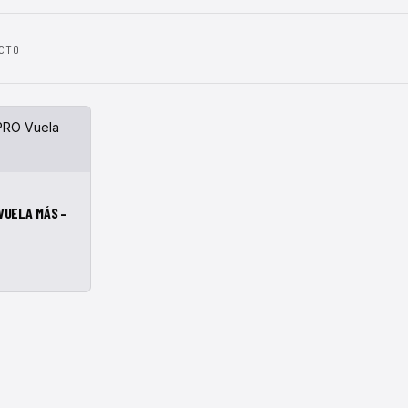
CTO
ÑADIR A CESTA
 VUELA MÁS –