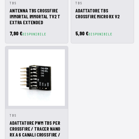
AGGIUNGI AL
AGGIUNGI AL
TBS
TBS
ANTEPRIMA
ANTEPRIMA
CARRELLO
CARRELLO
ANTENNA TBS CROSSFIRE
ADATTATORE TBS
IMMORTAL IMMORTAL TV2 T
CROSSFIRE MICRO RX V2
EXTRA EXTENDED
7,90 €
5,90 €
DISPONIBILE
DISPONIBILE
AGGIUNGI AL
TBS
ANTEPRIMA
CARRELLO
ADATTATORE PWM TBS PER
CROSSFIRE / TRACER NANO
RX A 6 CANALI CROSSFIRE /