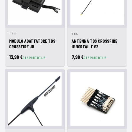
AGGIUNGI AL
AGGIUNGI AL
TBS
TBS
ANTEPRIMA
ANTEPRIMA
CARRELLO
CARRELLO
MODULO ADATTATORE TBS
ANTENNA TBS CROSSFIRE
CROSSFIRE JR
IMMORTAL T V2
13,90 €
7,90 €
DISPONIBILE
DISPONIBILE