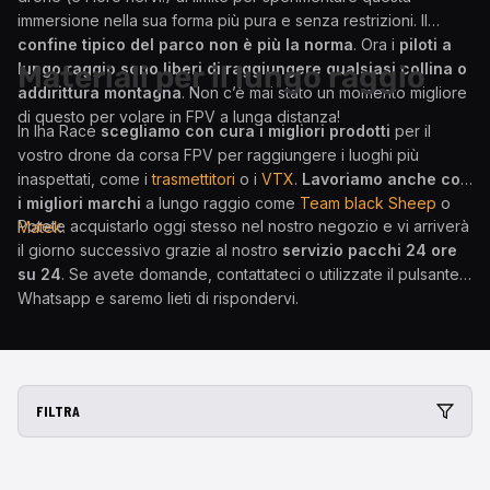
immersione nella sua forma più pura e senza restrizioni. Il
confine tipico del parco non è più la norma
. Ora i
piloti a
lungo raggio sono liberi di raggiungere qualsiasi collina o
Materiali per il lungo raggio
addirittura montagna
. Non c’è mai stato un momento migliore
di questo per volare in FPV a lunga distanza!
In Iha Race
scegliamo con cura i migliori prodotti
per il
vostro drone da corsa FPV per raggiungere i luoghi più
inaspettati, come i
trasmettitori
o i
VTX
.
Lavoriamo anche con
i migliori marchi
a lungo raggio come
Team black Sheep
o
Potete acquistarlo oggi stesso nel nostro negozio e vi arriverà
Matek
.
il giorno successivo grazie al nostro
servizio pacchi 24 ore
su 24
. Se avete domande, contattateci o utilizzate il pulsante
Whatsapp e saremo lieti di rispondervi.
FILTRA