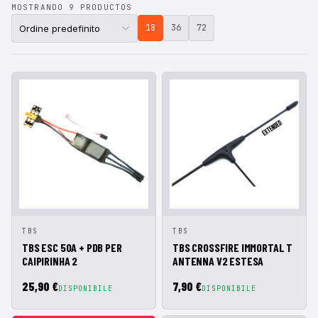
MOSTRANDO 9 PRODUCTOS
18
36
72
AGGIUNGI AL
AGGIUNGI AL
TBS
TBS
ANTEPRIMA
ANTEPRIMA
CARRELLO
CARRELLO
TBS ESC 50A + PDB PER
TBS CROSSFIRE IMMORTAL T
CAIPIRINHA 2
ANTENNA V2 ESTESA
25,90 €
7,90 €
DISPONIBILE
DISPONIBILE