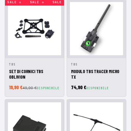
SALE ◇
SALE ◇
SALE ◇
SALE ◇
SALE ◇
SALE ◇
AGGIUNGI AL
AGGIUNGI AL
TBS
TBS
ANTEPRIMA
ANTEPRIMA
CARRELLO
CARRELLO
MODULO TBS TRACER MICRO
SET DI CORNICI TBS
TX
OBLIVION
19,90 €
74,90 €
49,90 €
DISPONIBILE
DISPONIBILE