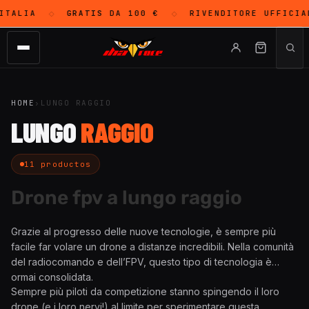
TALIA
GRATIS
DA 100 €
RIVENDITORE UFFICIA
◇
◇
HOME
›
LUNGO RAGGIO
LUNGO
RAGGIO
11 productos
Drone fpv a lungo raggio
Grazie al progresso delle nuove tecnologie, è sempre più
facile far volare un drone a distanze incredibili. Nella comunità
del radiocomando e dell’FPV, questo tipo di tecnologia è
ormai consolidata.
Sempre più piloti da competizione stanno spingendo il loro
drone (e i loro nervi!) al limite per sperimentare questa