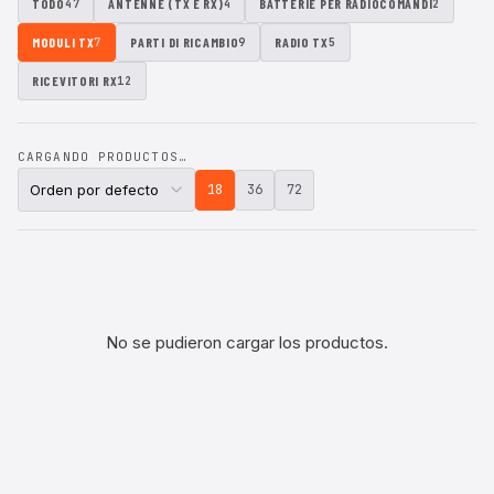
TODO
ANTENNE (TX E RX)
BATTERIE PER RADIOCOMANDI
47
4
2
MODULI TX
PARTI DI RICAMBIO
RADIO TX
7
9
5
RICEVITORI RX
12
CARGANDO PRODUCTOS…
18
36
72
No se pudieron cargar los productos.