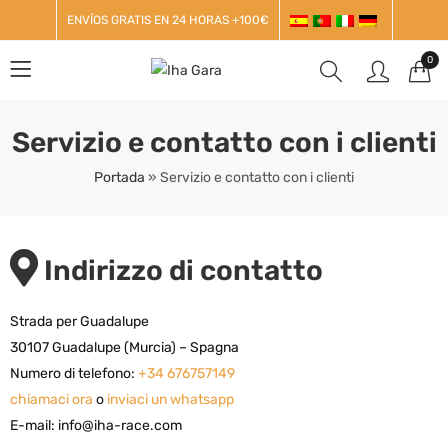
ENVÍOS GRATIS EN 24 HORAS +100€
0
Servizio e contatto con i clienti
Portada
»
Servizio e contatto con i clienti
Indirizzo di contatto
Strada per Guadalupe
30107 Guadalupe (Murcia) – Spagna
Numero di telefono:
+34 676757149
chiamaci ora
o
inviaci un whatsapp
E-mail: info@iha-race.com