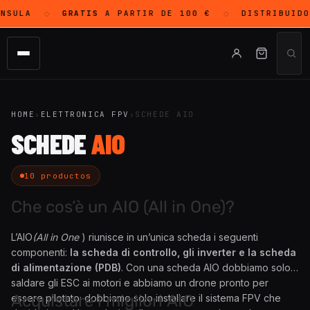
NSULA
GRATIS
A PARTIR DE 100 €
DISTRIBUID
◇
◇
HOME
›
ELETTRONICA FPV
›
SCHEDE AIO
SCHEDE
AIO
10 productos
Che cos’è un AIO (All in One)?
L’AIO
(All in One
) riunisce in un’unica scheda i seguenti
componenti:
la scheda di controllo, gli inverter e la scheda
di alimentazione (PDB)
. Con una scheda AIO dobbiamo solo
saldare gli ESC ai motori e abbiamo un drone pronto per
Acquistare i migliori AIO
essere pilotato; dobbiamo solo installare il sistema FPV che