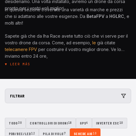
desideriamo. Una volta installato, avremo un drone da corsa
pronto per i vostri voli migliori.
In questa sezione troverete una varietà di marche e prezzi
che si adattano alle vostre esigenze. Da
BetaFPV
a
HGLRC
, e
molti altri!
Sapete già che da Iha Race avete tutto ciò che vi serve per il
vostro drone da corsa. Come, ad esempio,
le
già citate
telecamere FPV
per costruire il vostro miglior drone. Ve lo
inviamo entro 24 ore,
cosa stai aspettando?
▼ LEER MÁS
FILTRAR
TODO
CONTROLLORI DI DRONI
GPS
INVERTER ESC
30
18
4
10
PDB/BEC/LED
PILA DI VOLO
SCHEDE AIO
12
7
10