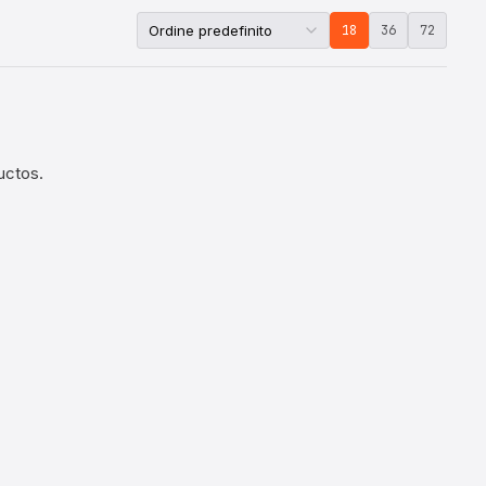
18
36
72
uctos.