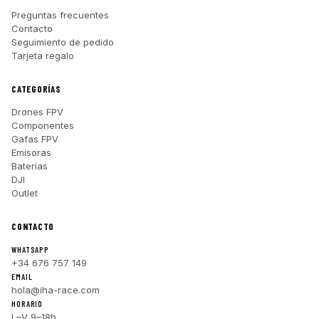
Preguntas frecuentes
Contacto
Seguimiento de pedido
Tarjeta regalo
CATEGORÍAS
Drones FPV
Componentes
Gafas FPV
Emisoras
Baterías
DJI
Outlet
CONTACTO
WHATSAPP
+34 676 757 149
EMAIL
hola@iha-race.com
HORARIO
L–V 9–18h