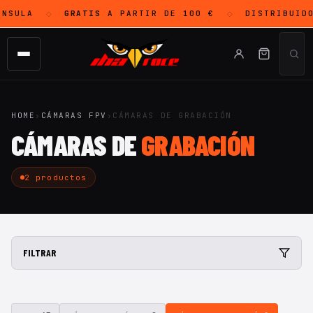
NSULA
GRATIS
A PARTIR DE 100 €
DISTRIBUID
◇
◇
HOME
›
CÁMARAS FPV
›
CÁMARAS DE GRABACIÓN
CÁMARAS DE
GRABACIÓN
2 productos
FILTRAR