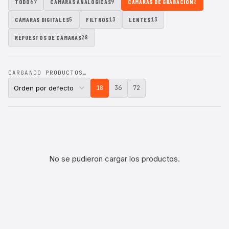
TODO
CÁMARAS ANALÓGICAS
CÁMARAS DE GRABACIÓN
67
9
2
CÁMARAS DIGITALES
FILTROS
LENTES
5
13
13
REPUESTOS DE CÁMARAS
28
CARGANDO PRODUCTOS…
18
36
72
No se pudieron cargar los productos.