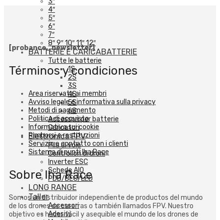
3″
4″
5″
6″
7″
8″ 9″ 10″ 11″ 12″
[probance_newsletter]
BATTERIE E CARICABATTERIE
Tutte le batterie
Términos y condiciones
1S
2S
3S
Area riservata ai membri
4S
Avviso legale e informativa sulla privacy
5S
Metodi di pagamento
6S
Politica di acquisto
Accessori per batterie
Informativa sui cookie
Caricatori
Rimborsi e restituzioni
Elettronica FPV
Servizio e contatto con i clienti
Pila di volo
Sistema di punti Iha Race
Controllori di droni
Inverter ESC
Schede AIO
Sobre Iha Race
PDB/BEC/LED
LONG RANGE
Taller
Somos un distribuidor independiente de productos del mundo
Accessori
de los drones de carerras o también llamados FPV. Nuestro
Adesivi
objetivo es hacer fácil y asequible el mundo de los drones de