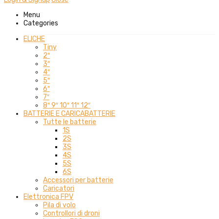
Menu
Categories
ELICHE
Tiny
2″
3″
4″
5″
6″
7″
8″ 9″ 10″ 11″ 12″
BATTERIE E CARICABATTERIE
Tutte le batterie
1S
2S
3S
4S
5S
6S
Accessori per batterie
Caricatori
Elettronica FPV
Pila di volo
Controllori di droni