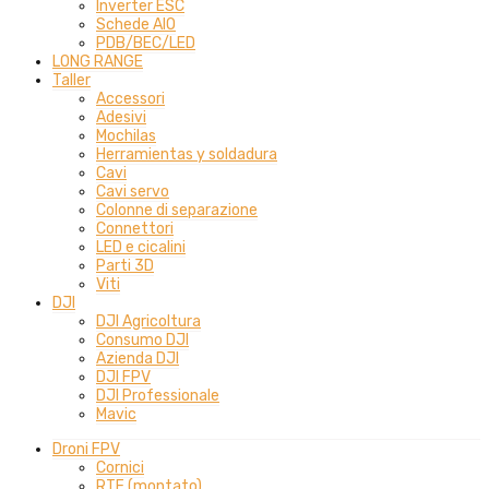
Inverter ESC
Schede AIO
PDB/BEC/LED
LONG RANGE
Taller
Accessori
Adesivi
Mochilas
Herramientas y soldadura
Cavi
Cavi servo
Colonne di separazione
Connettori
LED e cicalini
Parti 3D
Viti
DJI
DJI Agricoltura
Consumo DJI
Azienda DJI
DJI FPV
DJI Professionale
Mavic
Droni FPV
Cornici
RTF (montato)