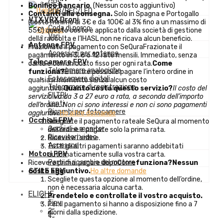
GPS
Bonifico bancario
. (Nessun costo aggiuntivo)
PDB/BEC/LED
Contanti alla consegna.
Solo in Spagna e Portogallo
VTX VRX Droni
(costo minimo di 3€ e da 100€ al 3% fino a un massimo di
Coda di porco
55€) questo costo è applicato dalla società di gestione
Vari
della raccolta e l’IHASL non ne ricava alcun beneficio.
Antenne FPV
Frazionate il pagamento con SeQuraFrazionate il
Accessori per antenne
pagamento in 3, 6 o 12 rate mensili. Immediato, senza
Telecamere FPV
carta e con un costo fisso per ogni rata.
Come
Telecamere analogiche
funziona?
È inoltre possibile pagare l’intero ordine in
Fotocamere digitali
qualsiasi momento senza alcun costo
Telecamere di registrazione
aggiuntivo.
Quanto costa questo servizio?
Il costo del
FILTRI
servizio va da 3 a 27 euro a rata, a seconda dell’importo
Lenti
dell’ordine. Non ci sono interessi e non ci sono pagamenti
Ricambi per fotocamere
aggiuntivi.
Ho altre domande
Occhiali FPV
Scegliete il pagamento rateale SeQura al momento
Occhiali e monitor
dell’ordine e pagate solo la prima rata.
Ricevitori video
Ricevere l’ordine.
Accessori
Tutti gli altri pagamenti saranno addebitati
Motori FPV
automaticamente sulla vostra carta.
Parti di ricambio del motore
Ricevere prima, pagare dopoCome
funziona?
Nessun
costo aggiuntivo.
Ho altre domande
STILE FPV
Scegliete questa opzione al momento dell’ordine,
non è necessaria alcuna carta.
ELICHE
Prendetelo e controllate il vostro acquisto.
Tiny
Per il pagamento si hanno a disposizione fino a 7
2″
giorni dalla spedizione.