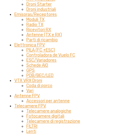
Droni Starter
Droni industriali
Emisoras/Receptores
Moduli TX
Radio TX
Ricevitori RX
Antenne (TX e RX)
Parti di ricambio
Elettronica FPV
PILA (FC +ESC)
Controladora de Vuelo FC
ESC/Variadores
Schede AIO
GPS
PDB/BEC/LED
VTX VRX Droni
Coda di porco
Vari
Antenne FPV
Accessori per antenne
Telecamere FPV
Telecamere analogiche
Fotocamere digitali
Telecamere di registrazione
FILTRI
Lenti