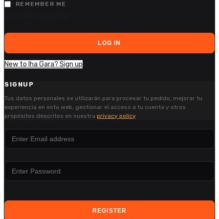
REMEMBER ME
Lost your password?
LOG IN
New to Iha Gara? Sign up
SIGNUP
Tus datos personales se utilizarán para procesar tu pedido, mejorar tu
experiencia en esta web, gestionar el acceso a tu cuenta y otros
propósitos descritos en nuestra
privacy policy
.
REGISTER