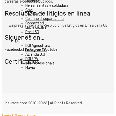
Mochilas
carreras a todos los públicos.
Herramientas y soldadura
Cavi
Resolución de litigios en línea
Cavi servo
Colonne di separazione
Connettori
Empresa afiliada a la Resolución de Litigios en Línea de la CE
LED e cicalini
Parti 3D
Síguenos en…
Viti
DJI
DJI Agricoltura
Facebook-f
Instagram
Youtube
Consumo DJI
Azienda DJI
DJI FPV
Certificados
DJI Professionale
Mavic
iha-race.com 2018-2026 | All Rights Reserved.
Login & Signup
Close