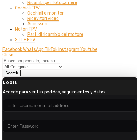
Ricambi per fotocamere
Occhiali FPV
Occhiali e monitor
Ricevitori video
Accessori
Motori FPV
Parti di ricambio del motore
STILE FPV
Facebook
WhatsApp
TikTok
Instagram
Youtube
Close
Search
LOGIN
Accede para ver tus pedidos, seguimientos y datos.