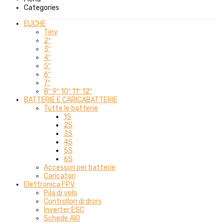
Categories
ELICHE
Tiny
2″
3″
4″
5″
6″
7″
8″ 9″ 10″ 11″ 12″
BATTERIE E CARICABATTERIE
Tutte le batterie
1S
2S
3S
4S
5S
6S
Accessori per batterie
Caricatori
Elettronica FPV
Pila di volo
Controllori di droni
Inverter ESC
Schede AIO