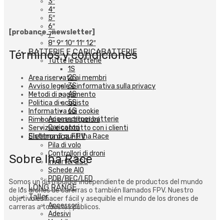
3″
4″
5″
6″
[probance_newsletter]
7″
8″ 9″ 10″ 11″ 12″
BATTERIE E CARICABATTERIE
Términos y condiciones
Tutte le batterie
1S
2S
Area riservata ai membri
3S
Avviso legale e informativa sulla privacy
4S
Metodi di pagamento
5S
Politica di acquisto
6S
Informativa sui cookie
Accessori per batterie
Rimborsi e restituzioni
Caricatori
Servizio e contatto con i clienti
Elettronica FPV
Sistema di punti Iha Race
Pila di volo
Controllori di droni
Sobre Iha Race
Inverter ESC
Schede AIO
PDB/BEC/LED
Somos un distribuidor independiente de productos del mundo
LONG RANGE
de los drones de carerras o también llamados FPV. Nuestro
Taller
objetivo es hacer fácil y asequible el mundo de los drones de
Accessori
carreras a todos los públicos.
Adesivi