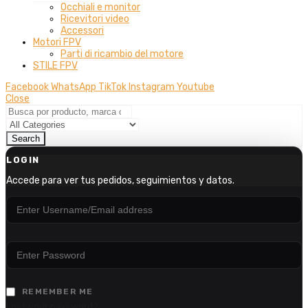
Occhiali e monitor
Ricevitori video
Accessori
Motori FPV
Parti di ricambio del motore
STILE FPV
Facebook
WhatsApp
TikTok
Instagram
Youtube
Close
Search
LOGIN
Accede para ver tus pedidos, seguimientos y datos.
REMEMBER ME
Lost your password?