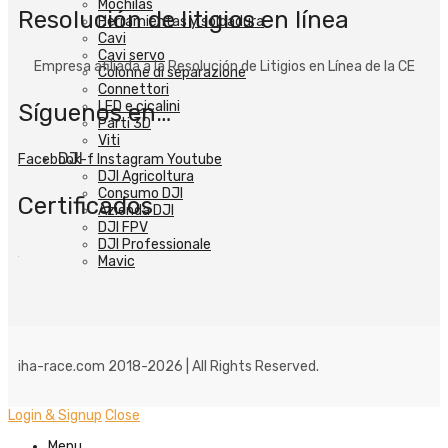
Mochilas
Resolución de litigios en línea
Herramientas y soldadura
Cavi
Cavi servo
Empresa afiliada a la Resolución de Litigios en Línea de la CE
Colonne di separazione
Connettori
LED e cicalini
Síguenos en…
Parti 3D
Viti
DJI
Facebook-f
Instagram
Youtube
DJI Agricoltura
Consumo DJI
Certificados
Azienda DJI
DJI FPV
DJI Professionale
Mavic
iha-race.com 2018-2026 | All Rights Reserved.
Login & Signup
Close
Menu