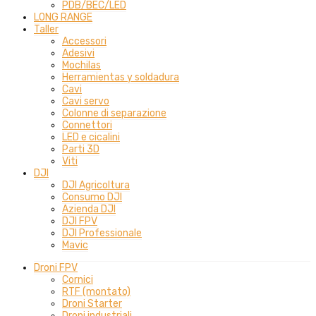
PDB/BEC/LED
LONG RANGE
Taller
Accessori
Adesivi
Mochilas
Herramientas y soldadura
Cavi
Cavi servo
Colonne di separazione
Connettori
LED e cicalini
Parti 3D
Viti
DJI
DJI Agricoltura
Consumo DJI
Azienda DJI
DJI FPV
DJI Professionale
Mavic
Droni FPV
Cornici
RTF (montato)
Droni Starter
Droni industriali