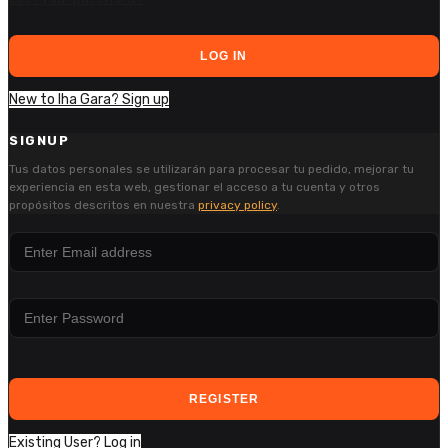
LOG IN
New to Iha Gara? Sign up
SIGNUP
Tus datos personales se utilizarán para procesar tu pedido, mejorar tu
experiencia en esta web, gestionar el acceso a tu cuenta y otros
propósitos descritos en nuestra
privacy policy
.
REGISTER
Existing User? Log in