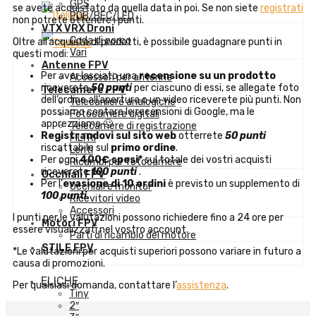
GPS
se avete acquistato da quella data in poi. Se non siete
registrati
PDB/BEC/LED
non potrete ottenere i punti.
VTX VRX Droni
Coda di porco
Oltre all’acquisto di prodotti, è possibile guadagnare punti in
Vari
questi modi:
Antenne FPV
Per aver lasciato una
recensione su un prodotto
Accessori per antenne
riceverete
50 punti
per ciascuno di essi, se allegate foto
Telecamere FPV
dell’ordine all’apertura o un video riceverete più punti. Non
Telecamere analogiche
possiamo contare le recensioni di Google, ma le
Fotocamere digitali
apprezziamo 🙂
Telecamere di registrazione
Registrandovi sul sito web
otterrete
50 punti
FILTRI
riscattabile sul
primo ordine
.
Lenti
Per ogni
400€ spesi*
sul totale dei vostri acquisti
Ricambi per fotocamere
riceverete
100 punti
.
Occhiali FPV
Per l’
evasione di 10 ordini
è previsto un supplemento di
Occhiali e monitor
100 punti.
Ricevitori video
Accessori
I punti per le valutazioni possono richiedere fino a 24 ore per
Motori FPV
essere visualizzati nel vostro account.
Parti di ricambio del motore
STILE FPV
*Le valutazioni per acquisti superiori possono variare in futuro a
causa di promozioni.
ELICHE
Per qualsiasi domanda, contattare l’
assistenza
.
Tiny
2″