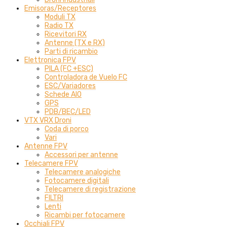
Emisoras/Receptores
Moduli TX
Radio TX
Ricevitori RX
Antenne (TX e RX)
Parti di ricambio
Elettronica FPV
PILA (FC +ESC)
Controladora de Vuelo FC
ESC/Variadores
Schede AIO
GPS
PDB/BEC/LED
VTX VRX Droni
Coda di porco
Vari
Antenne FPV
Accessori per antenne
Telecamere FPV
Telecamere analogiche
Fotocamere digitali
Telecamere di registrazione
FILTRI
Lenti
Ricambi per fotocamere
Occhiali FPV