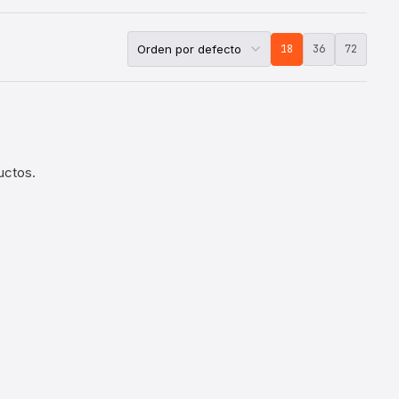
18
36
72
uctos.