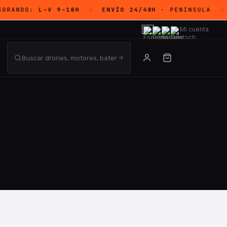
SORANDO:
L–V 9–18H
ENVÍO 24/48H
· PENÍNSULA
◇
◇
Mi cuenta