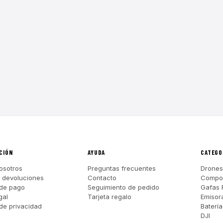
CIÓN
AYUDA
CATEGO
osotros
Preguntas frecuentes
Drones
y devoluciones
Contacto
Compo
de pago
Seguimiento de pedido
Gafas 
gal
Tarjeta regalo
Emisor
 de privacidad
Batería
DJI