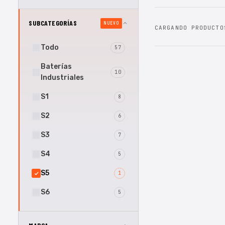
SUBCATEGORÍAS
NUEVO
CARGANDO PRODUCTO
Todo
57
Baterías
10
Industriales
S1
8
S2
6
S3
7
S4
5
S5
1
S6
5