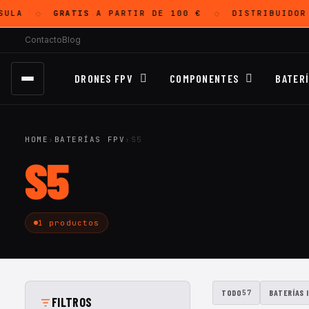
ULA
GRATIS
A PARTIR DE 100 €
DISTRIBUIDOR
◇
◇
Contacto
Blog
DRONES FPV
COMPONENTES
BATER
HOME
›
BATERÍAS FPV
›
S5
S5
1 productos
TODO
BATERÍAS 
57
FILTROS