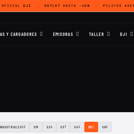
 OFICIAL
DJI
OUTLET
HASTA -40%
PILOTOS ASE
◇
◇
ÍAS Y CARGADORES
EMISORAS
TALLER
DJI
INDUSTRIALES
S1
S2
S3
S4
S5
S6
10
8
6
7
5
1
5