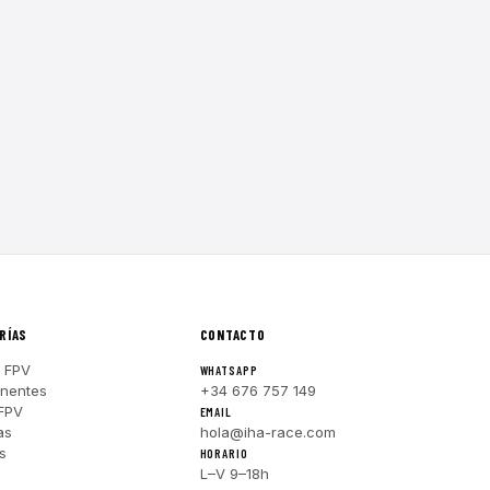
RÍAS
CONTACTO
 FPV
WHATSAPP
nentes
+34 676 757 149
FPV
EMAIL
as
hola@iha-race.com
s
HORARIO
L–V 9–18h