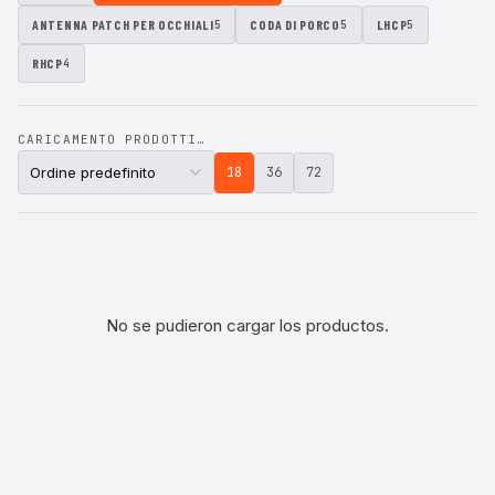
ANTENNA PATCH PER OCCHIALI
CODA DI PORCO
LHCP
5
5
5
RHCP
4
CARICAMENTO PRODOTTI…
18
36
72
No se pudieron cargar los productos.