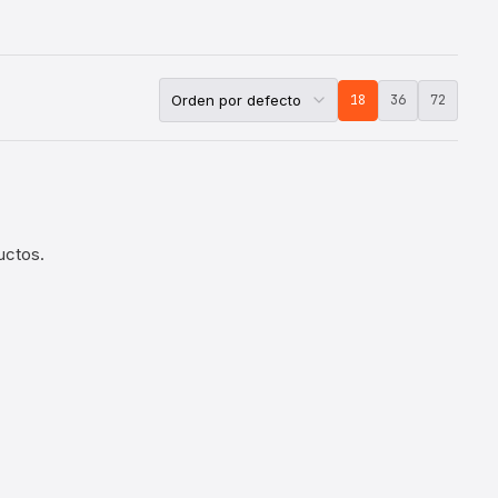
18
36
72
uctos.