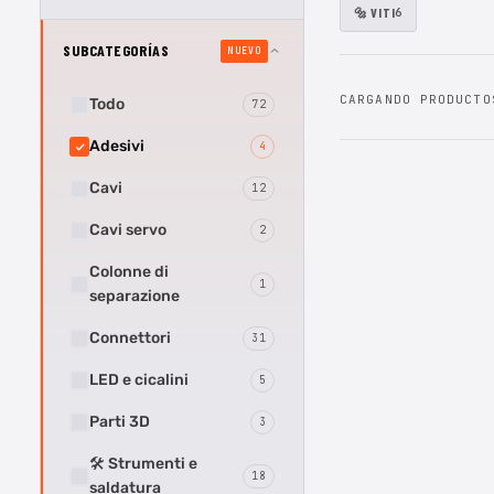
🔩 VITI
6
SUBCATEGORÍAS
NUEVO
CARGANDO PRODUCTO
Todo
72
Adesivi
4
Cavi
12
Cavi servo
2
Colonne di
1
separazione
Connettori
31
LED e cicalini
5
Parti 3D
3
🛠 Strumenti e
18
saldatura