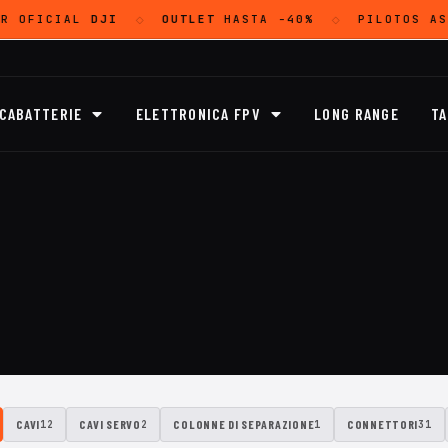
R OFICIAL
DJI
OUTLET
HASTA -40%
PILOTOS AS
◇
◇
ICABATTERIE
ELETTRONICA FPV
LONG RANGE
TA
CAVI
CAVI SERVO
COLONNE DI SEPARAZIONE
CONNETTORI
12
2
1
31