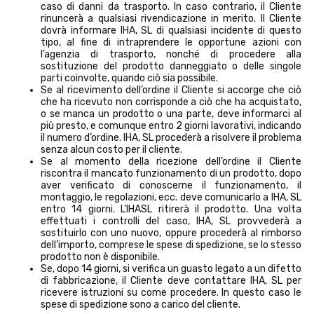
caso di danni da trasporto. In caso contrario, il Cliente
rinuncerà a qualsiasi rivendicazione in merito. Il Cliente
dovrà informare IHA, SL di qualsiasi incidente di questo
tipo, al fine di intraprendere le opportune azioni con
l’agenzia di trasporto, nonché di procedere alla
sostituzione del prodotto danneggiato o delle singole
parti coinvolte, quando ciò sia possibile.
Se al ricevimento dell’ordine il Cliente si accorge che ciò
che ha ricevuto non corrisponde a ciò che ha acquistato,
o se manca un prodotto o una parte, deve informarci al
più presto, e comunque entro 2 giorni lavorativi, indicando
il numero d’ordine. IHA, SL procederà a risolvere il problema
senza alcun costo per il cliente.
Se al momento della ricezione dell’ordine il Cliente
riscontra il mancato funzionamento di un prodotto, dopo
aver verificato di conoscerne il funzionamento, il
montaggio, le regolazioni, ecc. deve comunicarlo a IHA, SL
entro 14 giorni. L’IHASL ritirerà il prodotto. Una volta
effettuati i controlli del caso, IHA, SL provvederà a
sostituirlo con uno nuovo, oppure procederà al rimborso
dell’importo, comprese le spese di spedizione, se lo stesso
prodotto non è disponibile.
Se, dopo 14 giorni, si verifica un guasto legato a un difetto
di fabbricazione, il Cliente deve contattare IHA, SL per
ricevere istruzioni su come procedere. In questo caso le
spese di spedizione sono a carico del cliente.