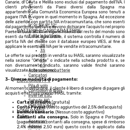
3″
Canarie, di Ceuta e Melilla sono esclusi dal pagamento dell’IVA. I
4″
clienti provenienti da Paesi diversi dalla Spagna ma
5″
appartenenti alla Comunità Economica Europea sono tenuti a
6″
pagare l’IVA in vigore in quel momento in Spagna. Ad eccezione
7″
delle aziende con partita IVA intracomunitaria, che sono esenti
8″ 9″ 10″ 11″ 12″
dal pagamento dell’IVA e devono dichiarare l’acquisto nel proprio
BATTERIE E CARICABATTERIE
Paese in base all’IVA in vigore. I clienti del resto del mondo sono
Tutte le batterie
esenti da IVA. Per ogni ordine, il sistema controlla il numero di
1S
partita IVA del cliente con il database europeo VIES, al fine di
2S
applicare le esenzioni IVA per le vendite intracomunitarie.
3S
Le offerte sui prodotti in vendita su IHASL saranno visualizzate
4S
nella sezione “Offerte” o indicate nella scheda prodotto e, se
5S
non diversamente indicato, saranno valide finché saranno
6S
visualizzate sullo schermo.
Accessori per batterie
Caricatori
3- Diverse modalità di pagamento:
Elettronica FPV
Pila di volo
Al momento dell’ordine, il cliente è libero di scegliere di pagare gli
Controllori di droni
acquisti effettuati presso IHASL tramite:
Inverter ESC
Schede AIO
Carta di credito
(gratuita)
PDB/BEC/LED
Conto Paypal
. (Costo aggiuntivo del 2,5% dell’acquisto)
LONG RANGE
Bonifico bancario
. (Nessun costo aggiuntivo)
Taller
Contanti alla consegna.
Solo in Spagna e Portogallo
Accessori
(pagamento in contanti alla consegna, spese di rimborso
Adesivi
2,4% minimo 2,50 euro) questo costo è applicato dalla