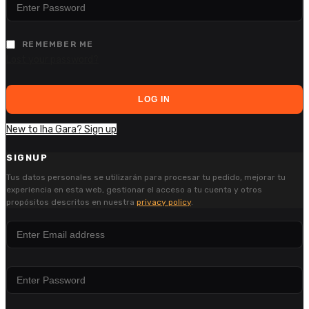
REMEMBER ME
Lost your password?
LOG IN
New to Iha Gara? Sign up
SIGNUP
Tus datos personales se utilizarán para procesar tu pedido, mejorar tu
experiencia en esta web, gestionar el acceso a tu cuenta y otros
propósitos descritos en nuestra
privacy policy
.