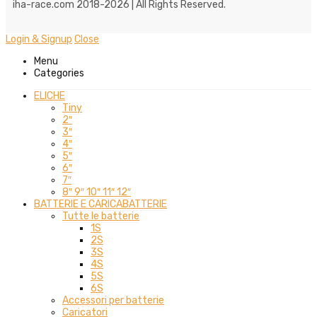
iha-race.com 2018-2026 | All Rights Reserved.
Login & Signup
Close
Menu
Categories
ELICHE
Tiny
2″
3″
4″
5″
6″
7″
8″ 9″ 10″ 11″ 12″
BATTERIE E CARICABATTERIE
Tutte le batterie
1S
2S
3S
4S
5S
6S
Accessori per batterie
Caricatori