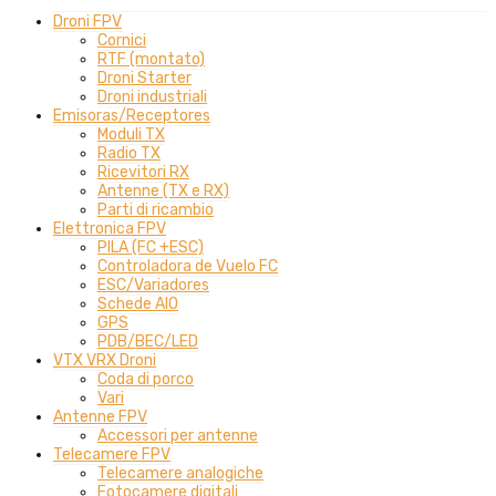
Droni FPV
Cornici
RTF (montato)
Droni Starter
Droni industriali
Emisoras/Receptores
Moduli TX
Radio TX
Ricevitori RX
Antenne (TX e RX)
Parti di ricambio
Elettronica FPV
PILA (FC +ESC)
Controladora de Vuelo FC
ESC/Variadores
Schede AIO
GPS
PDB/BEC/LED
VTX VRX Droni
Coda di porco
Vari
Antenne FPV
Accessori per antenne
Telecamere FPV
Telecamere analogiche
Fotocamere digitali