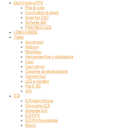
Elettronica FPV
Pila di volo
Controllori di droni
Inverter ESC
Schede AIO
PDB/BEC/LED
LONG RANGE
Taller
Accessori
Adesivi
Mochilas
Herramientas y soldadura
Cavi
Cavi servo
Colonne di separazione
Connettori
LED e cicalini
Parti 3D
Viti
DJI
DJI Agricoltura
Consumo DJI
Azienda DJI
DJI FPV
DJI Professionale
Mavic