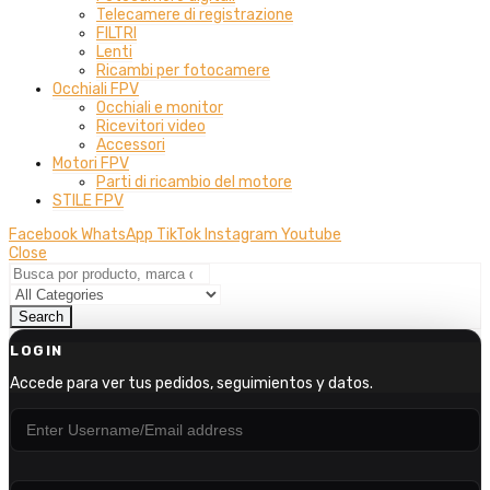
Telecamere di registrazione
FILTRI
Lenti
Ricambi per fotocamere
Occhiali FPV
Occhiali e monitor
Ricevitori video
Accessori
Motori FPV
Parti di ricambio del motore
STILE FPV
Facebook
WhatsApp
TikTok
Instagram
Youtube
Close
Search
LOGIN
Accede para ver tus pedidos, seguimientos y datos.