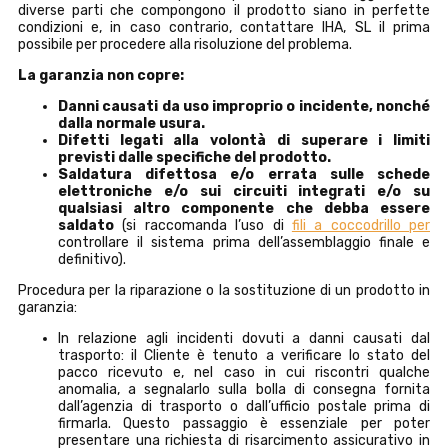
diverse parti che compongono il prodotto siano in perfette
condizioni e, in caso contrario, contattare IHA, SL il prima
possibile per procedere alla risoluzione del problema.
La garanzia non copre:
Danni causati da uso improprio o incidente, nonché
dalla normale usura.
Difetti legati alla volontà di superare i limiti
previsti dalle specifiche del prodotto.
Saldatura difettosa e/o errata sulle schede
elettroniche e/o sui circuiti integrati e/o su
qualsiasi altro componente che debba essere
saldato
(si raccomanda l’uso di
fili a coccodrillo per
controllare il sistema prima dell’assemblaggio finale e
definitivo).
Procedura per la riparazione o la sostituzione di un prodotto in
garanzia:
In relazione agli incidenti dovuti a danni causati dal
trasporto: il Cliente è tenuto a verificare lo stato del
pacco ricevuto e, nel caso in cui riscontri qualche
anomalia, a segnalarlo sulla bolla di consegna fornita
dall’agenzia di trasporto o dall’ufficio postale prima di
firmarla. Questo passaggio è essenziale per poter
presentare una richiesta di risarcimento assicurativo in