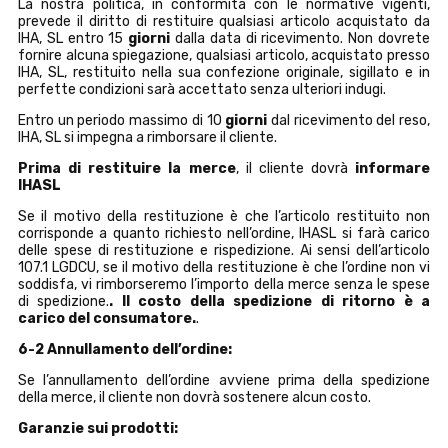
La nostra politica, in conformità con le normative vigenti,
prevede il diritto di restituire qualsiasi articolo acquistato da
IHA, SL entro 15
giorni
dalla data di ricevimento. Non dovrete
fornire alcuna spiegazione, qualsiasi articolo, acquistato presso
IHA, SL, restituito nella sua confezione originale, sigillato e in
perfette condizioni sarà accettato senza ulteriori indugi.
Entro un periodo massimo di 10
giorni
dal ricevimento del reso,
IHA, SL si impegna a rimborsare il cliente.
Prima di restituire la merce
, il cliente dovrà
informare
IHASL
Se il motivo della restituzione è che l’articolo restituito non
corrisponde a quanto richiesto nell’ordine, IHASL si farà carico
delle spese di restituzione e rispedizione. Ai sensi dell’articolo
107.1 LGDCU, se il motivo della restituzione è che l’ordine non vi
soddisfa, vi rimborseremo l’importo della merce senza le spese
di spedizione.
. Il costo della spedizione di ritorno è a
carico del consumatore.
.
6-2 Annullamento dell’ordine:
Se l’annullamento dell’ordine avviene prima della spedizione
della merce, il cliente non dovrà sostenere alcun costo.
Garanzie sui prodotti: