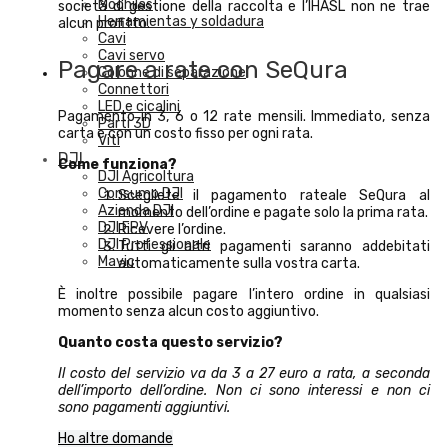
Mochilas
società di gestione della raccolta e l’IHASL non ne trae
Herramientas y soldadura
alcun profitto.
Cavi
Cavi servo
Pagare a rate con SeQura
Colonne di separazione
Connettori
LED e cicalini
Pagamento in 3, 6 o 12 rate mensili. Immediato, senza
Parti 3D
carta e con un costo fisso per ogni rata.
Viti
DJI
Come funziona?
DJI Agricoltura
Consumo DJI
Scegliete il pagamento rateale SeQura al
Azienda DJI
momento dell’ordine e pagate solo la prima rata.
DJI FPV
Ricevere l’ordine.
DJI Professionale
Tutti gli altri pagamenti saranno addebitati
Mavic
automaticamente sulla vostra carta.
È inoltre possibile pagare l’intero ordine in qualsiasi
momento senza alcun costo aggiuntivo.
Quanto costa questo servizio?
Il costo del servizio va da 3 a 27 euro a rata, a seconda
dell’importo dell’ordine. Non ci sono interessi e non ci
sono pagamenti aggiuntivi.
Ho altre domande