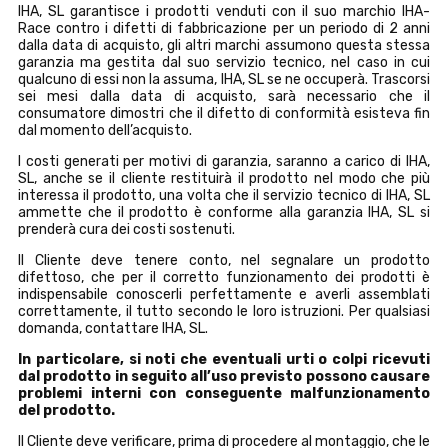
IHA, SL garantisce i prodotti venduti con il suo marchio IHA-
Race contro i difetti di fabbricazione per un periodo di 2 anni
dalla data di acquisto, gli altri marchi assumono questa stessa
garanzia ma gestita dal suo servizio tecnico, nel caso in cui
qualcuno di essi non la assuma, IHA, SL se ne occuperà. Trascorsi
sei mesi dalla data di acquisto, sarà necessario che il
consumatore dimostri che il difetto di conformità esisteva fin
dal momento dell’acquisto.
I costi generati per motivi di garanzia, saranno a carico di IHA,
SL, anche se il cliente restituirà il prodotto nel modo che più
interessa il prodotto, una volta che il servizio tecnico di IHA, SL
ammette che il prodotto è conforme alla garanzia IHA, SL si
prenderà cura dei costi sostenuti.
Il Cliente deve tenere conto, nel segnalare un prodotto
difettoso, che per il corretto funzionamento dei prodotti è
indispensabile conoscerli perfettamente e averli assemblati
correttamente, il tutto secondo le loro istruzioni. Per qualsiasi
domanda, contattare IHA, SL.
In particolare, si noti che eventuali urti o colpi ricevuti
dal prodotto in seguito all’uso previsto possono causare
problemi interni con conseguente malfunzionamento
del prodotto.
Il Cliente deve verificare, prima di procedere al montaggio, che le