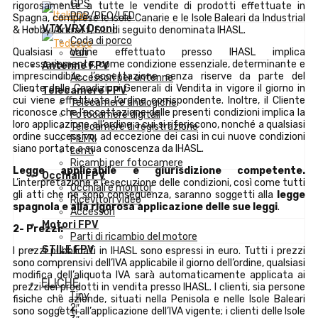
GPS
rigorosamente a tutte le vendite di prodotti effettuate in
PDB/BEC/LED
Spagna, comprese le Isole Canarie e le Isole Baleari da Industrial
VTX VRX Droni
& Hobby Aircraft, S.L. di seguito denominata IHASL.
Coda di porco
Qualsiasi ordine effettuato presso IHASL implica
Vari
necessariamente, come condizione essenziale, determinante e
Antenne FPV
imprescindibile, l’accettazione senza riserve da parte del
Accessori per antenne
Cliente delle Condizioni Generali di Vendita in vigore il giorno in
Telecamere FPV
cui viene effettuato l’ordine corrispondente. Inoltre, il Cliente
Telecamere analogiche
riconosce che l’accettazione delle presenti condizioni implica la
Fotocamere digitali
loro applicazione all’ordine a cui si riferiscono, nonché a qualsiasi
Telecamere di registrazione
ordine successivo, ad eccezione dei casi in cui nuove condizioni
FILTRI
siano portate a sua conoscenza da IHASL.
Lenti
Ricambi per fotocamere
Legge applicabile e giurisdizione competente.
Occhiali FPV
L’interpretazione e l’esecuzione delle condizioni, così come tutti
Occhiali e monitor
gli atti che ne sono conseguenza, saranno soggetti alla
legge
Ricevitori video
spagnola e alla rigorosa applicazione delle sue leggi
.
Accessori
Motori FPV
2- Prezzi:
Parti di ricambio del motore
STILE FPV
I prezzi pubblicati in IHASL sono espressi in euro. Tutti i prezzi
sono comprensivi dell’IVA applicabile il giorno dell’ordine, qualsiasi
modifica dell’aliquota IVA sarà automaticamente applicata ai
ELICHE
prezzi dei prodotti in vendita presso IHASL. I clienti, sia persone
Tiny
fisiche che aziende, situati nella Penisola e nelle Isole Baleari
2″
sono soggetti all’applicazione dell’IVA vigente; i clienti delle Isole