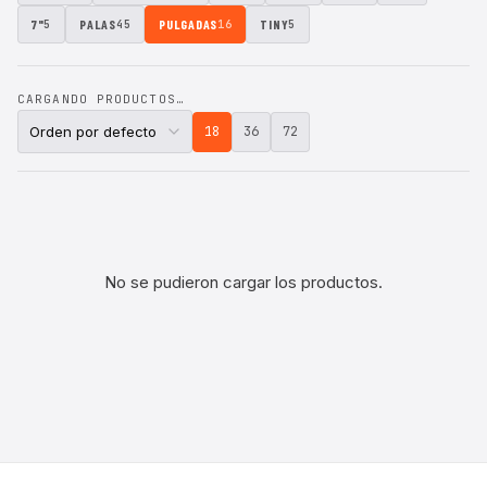
7"
PALAS
PULGADAS
TINY
5
45
16
5
CARGANDO PRODUCTOS…
18
36
72
No se pudieron cargar los productos.