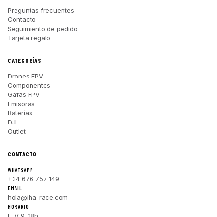
Preguntas frecuentes
Contacto
Seguimiento de pedido
Tarjeta regalo
CATEGORÍAS
Drones FPV
Componentes
Gafas FPV
Emisoras
Baterías
DJI
Outlet
CONTACTO
WHATSAPP
+34 676 757 149
EMAIL
hola@iha-race.com
HORARIO
L–V 9–18h