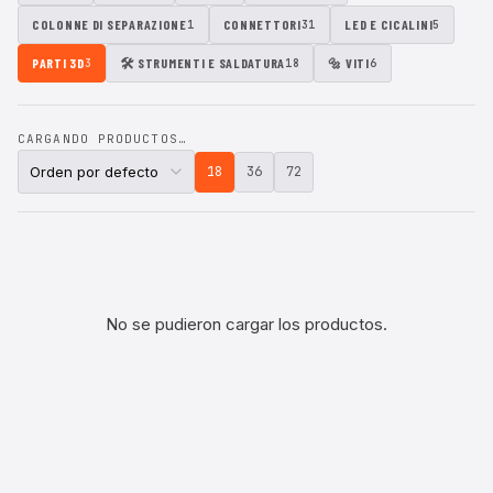
COLONNE DI SEPARAZIONE
CONNETTORI
LED E CICALINI
1
31
5
PARTI 3D
🛠 STRUMENTI E SALDATURA
🔩 VITI
3
18
6
CARGANDO PRODUCTOS…
18
36
72
No se pudieron cargar los productos.