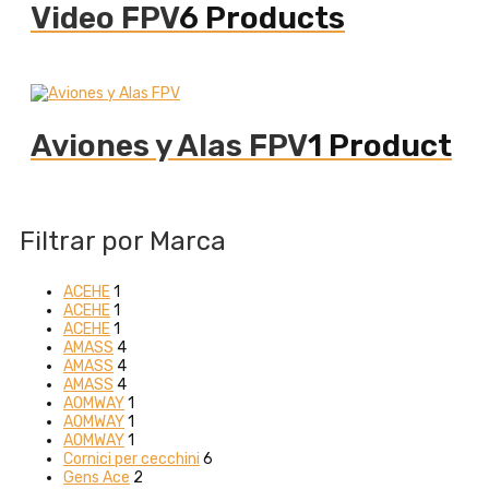
Video FPV
6 Products
Aviones y Alas FPV
1 Product
Filtrar por Marca
ACEHE
1
ACEHE
1
ACEHE
1
AMASS
4
AMASS
4
AMASS
4
AOMWAY
1
AOMWAY
1
AOMWAY
1
Cornici per cecchini
6
Gens Ace
2