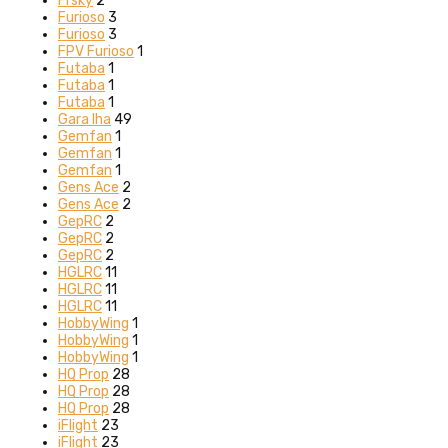
Frsky
2
Furioso
3
Furioso
3
FPV Furioso
1
Futaba
1
Futaba
1
Futaba
1
Gara Iha
49
Gemfan
1
Gemfan
1
Gemfan
1
Gens Ace
2
Gens Ace
2
GepRC
2
GepRC
2
GepRC
2
HGLRC
11
HGLRC
11
HGLRC
11
HobbyWing
1
HobbyWing
1
HobbyWing
1
HQ Prop
28
HQ Prop
28
HQ Prop
28
iFlight
23
iFlight
23