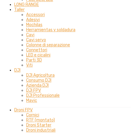
LONG RANGE
Taller
Accessori
Adesivi
Mochilas
Herramientas y soldadura
Cavi
Cavi servo
Colonne di separazione
Connettori
LED e cicalini
Parti 3D
Viti
DJI
DJI Agricoltura
Consumo DJI
Azienda DJI
DJI FPV
DJI Professionale
Mavic
Droni FPV
Cornici
RTF (montato)
Droni Starter
Droni industriali