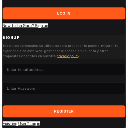
LOG IN
New to Iha Gara? Sign up
SIGNUP
Tus datos personales se utilizarán para procesar tu pedido, mejorar tu
experiencia en esta web, gestionar el acceso a tu cuenta y otros
propósitos descritos en nuestra
privacy policy
.
REGISTER
Existing User? Log in