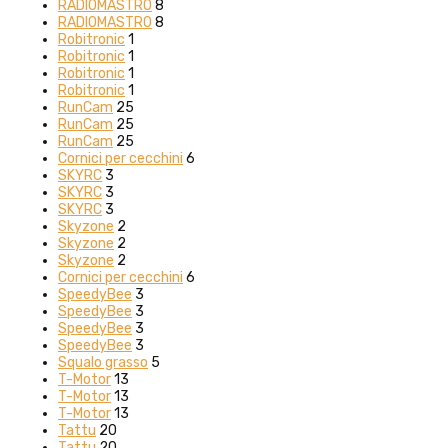
RADIOMASTRO
8
RADIOMASTRO
8
Robitronic
1
Robitronic
1
Robitronic
1
Robitronic
1
RunCam
25
RunCam
25
RunCam
25
Cornici per cecchini
6
SKYRC
3
SKYRC
3
SKYRC
3
Skyzone
2
Skyzone
2
Skyzone
2
Cornici per cecchini
6
SpeedyBee
3
SpeedyBee
3
SpeedyBee
3
SpeedyBee
3
Squalo grasso
5
T-Motor
13
T-Motor
13
T-Motor
13
Tattu
20
Tattu
20