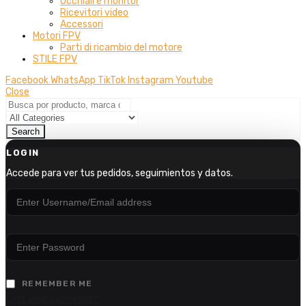
Occhiali e monitor
Ricevitori video
Accessori
Motori FPV
Parti di ricambio del motore
STILE FPV
Facebook
WhatsApp
TikTok
Instagram
Youtube
Close
Search
LOGIN
Accede para ver tus pedidos, seguimientos y datos.
REMEMBER ME
Lost your password?