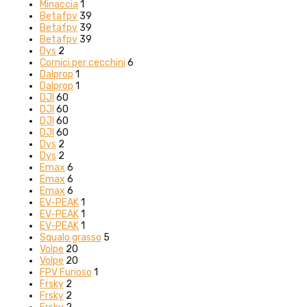
Minaccia
1
Betafpv
39
Betafpv
39
Betafpv
39
Dys
2
Cornici per cecchini
6
Dalprop
1
Dalprop
1
DJI
60
DJI
60
DJI
60
DJI
60
Dys
2
Dys
2
Emax
6
Emax
6
Emax
6
EV-PEAK
1
EV-PEAK
1
EV-PEAK
1
Squalo grasso
5
Volpe
20
Volpe
20
FPV Furioso
1
Frsky
2
Frsky
2