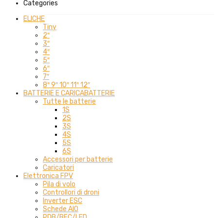
Categories
ELICHE
Tiny
2″
3″
4″
5″
6″
7″
8″ 9″ 10″ 11″ 12″
BATTERIE E CARICABATTERIE
Tutte le batterie
1S
2S
3S
4S
5S
6S
Accessori per batterie
Caricatori
Elettronica FPV
Pila di volo
Controllori di droni
Inverter ESC
Schede AIO
PDB/BEC/LED