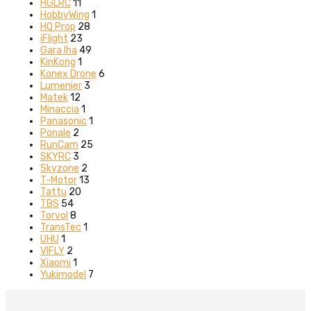
HGLRC
11
HobbyWing
1
HQ Prop
28
iFlight
23
Gara Iha
49
KinKong
1
Konex Drone
6
Lumenier
3
Matek
12
Minaccia
1
Panasonic
1
Ponale
2
RunCam
25
SKYRC
3
Skyzone
2
T-Motor
13
Tattu
20
TBS
54
Torvol
8
TransTec
1
UHU
1
VIFLY
2
Xiaomi
1
Yukimodel
7