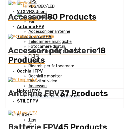
GPS
PDB/BEC/LED
VTX VRX Droni
Accessori
80 Products
Coda di porco
Vari
Antenne FPV
Accessori per antenne
Telecamere FPV
Telecamere analogiche
Fotocamere digitali
Accessori per batterie
18
Telecamere di registrazione
FILTRI
Products
Lenti
Ricambi per fotocamere
Occhiali FPV
Occhiali e monitor
Ricevitori video
Accessori
Motori FPV
Antenne FPV
37 Products
Parti di ricambio del motore
STILE FPV
ELICHE
Tiny
Batterie FPV
45 Products
2″