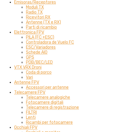
Emisoras/Receptores
Moduli TX
Radio TX
Ricevitori RX
Antenne (TX e RX)
Parti di ricambio
Elettronica FPV
PILA (FC +ESC)
Controladora de Vuelo FC
ESC/Variadores
Schede AIO
GPS
PDB/BEC/LED
VTX VRX Droni
Coda di porco
Vari
Antenne FPV
Accessori per antenne
Telecamere FPV
Telecamere analogiche
Fotocamere digitali
Telecamere di registrazione
FILTRI
Lenti
Ricambi per fotocamere
Occhiali FPV