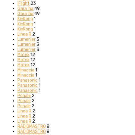
iFlight
23
Gara Iha
49
Gara Iha
49
KinKong
1
KinKong
1
KinKong
1
Linea R
2
Lumenier
3
Lumenier
3
Lumenier
3
Matek
12
Matek
12
Matek
12
Minaccia
1
Minaccia
1
Panasonic
1
Panasonic
1
Panasonic
1
Ponale
2
Ponale
2
Ponale
2
Linea R
2
Linea R
2
Linea R
2
RADIOMASTRO
8
RADIOMASTRO
8