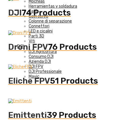
Mochilas
Herramientas y soldadura
DJI
74 Products
Cavi
Cavi servo
Colonne di separazione
Connettori
LED e cicalini
Parti 3D
Viti
Droni FPV
76 Products
DJI
DJI Agricoltura
Consumo DJI
Azienda DJI
DJI FPV
DJI Professionale
Mavic
Eliche FPV
51 Products
Emittenti
39 Products