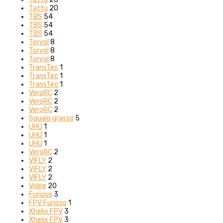
Tattu
20
TBS
54
TBS
54
TBS
54
Torvol
8
Torvol
8
Torvol
8
TransTec
1
TransTec
1
TransTec
1
VeroRC
2
VeroRC
2
VeroRC
2
Squalo grasso
5
UHU
1
UHU
1
UHU
1
VeroRC
2
VIFLY
2
VIFLY
2
VIFLY
2
Volpe
20
Furioso
3
FPV Furioso
1
Xhelix FPV
3
Xhelix FPV
3