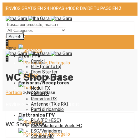
ENVÍOS GRATIS EN 24 HORAS +100€
DIVIDE TU PAGO EN 3
MESES GRATIS
+34 676 757 149
Search
Zona FPV
0
Menu
Droni FPV
0
Cornici
RTF (montato)
Droni Starter
WC Shop Base
Droni industriali
Emisoras/Receptores
Moduli TX
Portada
»
WC Shop Base
Radio TX
Ricevitori RX
Antenne (TX e RX)
ENVÍOS GRATIS EN 24 HORAS +100€
Parti di ricambio
Elettronica FPV
PILA (FC +ESC)
WC Shop Base
Controladora de Vuelo FC
ESC/Variadores
Schede AIO