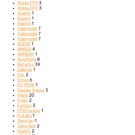
Xhelix FPV
3
Xhelix FPV
3
Xiaomi
1
Xiaomi
1
Xiaomi
1
Yukimodel
7
Yukimodel
7
Yukimodel
7
ACEHE
1
AMASS
4
AOMWAY
1
Axisflying
8
Betafpv
39
Dalprop
1
Dys
2
Emax
6
EV-PEAK
1
Squalo grasso
5
Volpe
20
Frsky
2
Furioso
3
FPV Furioso
1
Futaba
1
Gemfan
1
Gens Ace
2
GepRC
2