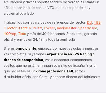
a tu medida y damos soporte técnico de verdad. Si llamas un
sábado por la tarde con un VTX que no responde, hay
alguien al otro lado.
Trabajamos con las marcas de referencia del sector:
DJI
,
TBS
,
T-Motor
,
iFlight
,
RunCam
,
Foxeer
,
Radiomaster
,
SpeedyBee
,
HQProp
,
Tattu
y más de 40 fabricantes. Stock real, garantía
oficial y envíos en 24/48h a toda la península.
Si eres
principiante
, empieza por nuestras guías y nuestros
kits completos. Si ya tienes
experiencia en
FPV Racing
o
drones de competición
, vas a encontrar componentes
sueltos que no están en ningún otro sitio de España. Y si lo
que necesitas es un
drone profesional DJI
, somos
distribuidor oficial con Care+ y soporte directo del fabricante.