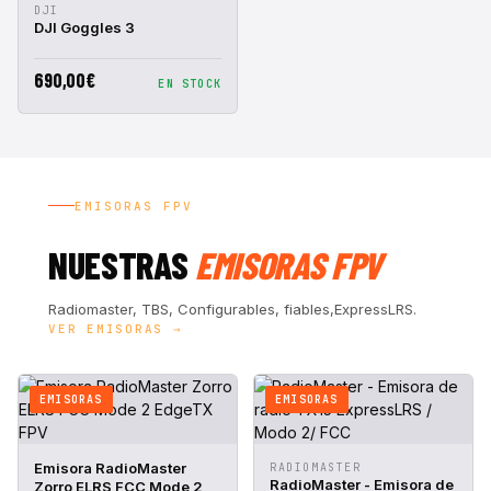
VISTA
AÑADIR A
DJI
RÁPIDA
CESTA
DJI Goggles 3
690,00€
EN STOCK
EMISORAS FPV
NUESTRAS
EMISORAS FPV
Radiomaster, TBS, Configurables, fiables,ExpressLRS.
VER EMISORAS →
EMISORAS
EMISORAS
VISTA
AÑADIR A
VISTA
AÑADIR A
Emisora RadioMaster
RADIOMASTER
RÁPIDA
CESTA
RÁPIDA
CESTA
RadioMaster - Emisora de
Zorro ELRS FCC Mode 2