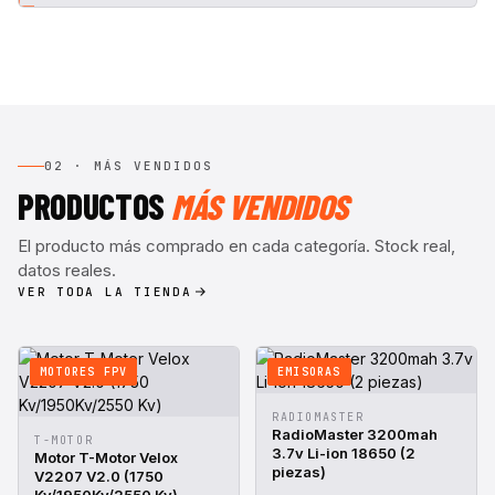
02 · MÁS VENDIDOS
PRODUCTOS
MÁS VENDIDOS
El producto más comprado en cada categoría. Stock real,
datos reales.
VER TODA LA TIENDA
MOTORES FPV
EMISORAS
VISTA
AÑADIR A
RADIOMASTER
RÁPIDA
CESTA
RadioMaster 3200mah
VISTA
AÑADIR A
T-MOTOR
3.7v Li-ion 18650 (2
RÁPIDA
CESTA
Motor T-Motor Velox
piezas)
V2207 V2.0 (1750