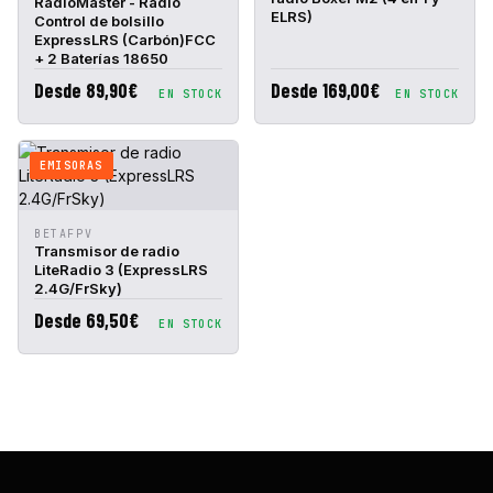
RadioMaster - Radio
ELRS)
Control de bolsillo
ExpressLRS (Carbón)FCC
+ 2 Baterías 18650
Desde 89,90€
Desde 169,00€
EN STOCK
EN STOCK
EMISORAS
VISTA
AÑADIR A
BETAFPV
RÁPIDA
CESTA
Transmisor de radio
LiteRadio 3 (ExpressLRS
2.4G/FrSky)
Desde 69,50€
EN STOCK