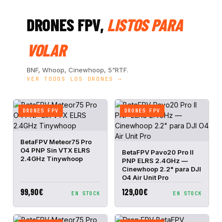
DRONES FPV,
LISTOS PARA
VOLAR
BNF, Whoop, Cinewhoop, 5"RTF.
VER TODOS LOS DRONES →
DRONES FPV
DRONES FPV
VISTA
AÑADIR A
BetaFPV Meteor75 Pro
RÁPIDA
CESTA
O4 PNP Sin VTX ELRS
VISTA
AÑADIR A
BetaFPV Pavo20 Pro II
RÁPIDA
CESTA
2.4GHz Tinywhoop
PNP ELRS 2.4GHz —
Cinewhoop 2.2" para DJI
O4 Air Unit Pro
99,90€
129,00€
EN STOCK
EN STOCK