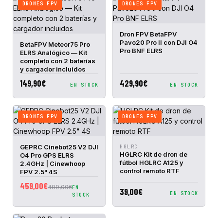
DRONES FPV
DRONES FPV
VISTA
AÑADIR A
Dron FPV BetaFPV
RÁPIDA
CESTA
Pavo20 Pro II con DJI O4
VISTA
AÑADIR A
BetaFPV Meteor75 Pro
RÁPIDA
CESTA
Pro BNF ELRS
ELRS Analógico — Kit
completo con 2 baterías
y cargador incluidos
149,90€
429,90€
EN STOCK
EN STOCK
DRONES FPV
DRONES FPV
VISTA
AÑADIR A
VISTA
AÑADIR A
GEPRC Cinebot25 V2 DJI
HGLRC
RÁPIDA
CESTA
RÁPIDA
CESTA
HGLRC Kit de dron de
O4 Pro GPS ELRS
fútbol HGLRC A125 y
2.4GHz | Cinewhoop
control remoto RTF
FPV 2.5" 4S
459,00€
499,00€
EN
39,00€
EN STOCK
STOCK