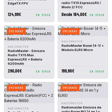
radio TX15 ExpressLRS /
EdgeTX FPV
Modo 2/ FCC
124,99€
Desde 164,00€
EN STOCK
EN STOCK
EMISORAS
EMISORAS
VISTA
AÑADIR A
RADIOMASTER
RÁPIDA
CESTA
RadioMaster Boxer (4-1) +
VISTA
AÑADIR A
RADIOMASTER
Modulo ELRS Micro
RÁPIDA
CESTA
RadioMaster - Emisora
Radio TX15 Max
ExpressLRS + Batería
6200mAh
290,00€
199,90€
EN STOCK
EN STOCK
EMISORAS
EMISORAS
VISTA
AÑADIR A
RADIOMASTER
RÁPIDA
CESTA
Radiomaster Emisora de
VISTA
AÑADIR A
RADIOMASTER
radio Boxer M2 (4 en 1 y
RÁPIDA
CESTA