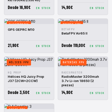
Kv/1950Kv/2550 Kv)
Desde 16,90€
14,90€
EN STOCK
EN STOCK
ELECTRÓNICA
DRONES FPV
VISTA
AÑADIR A
VISTA
AÑADIR A
GPS GEPRC M10
BETAFPV
RÁPIDA
CESTA
RÁPIDA
CESTA
BetaFPV Air65 II
21,90€
Desde 119,00€
EN STOCK
EN STOCK
HÉLICES FPV
BATERÍAS FPV
VISTA
AÑADIR A
VISTA
AÑADIR A
HQ PROP
RADIOMASTER
RÁPIDA
CESTA
RÁPIDA
CESTA
Hélices HQ Juicy Prop
RadioMaster 3200mah
J37 (2CW+2CCW)
3.7v Li-ion 18650 (2
piezas)
Desde 3,50€
14,90€
EN STOCK
EN STOCK
GAFAS FPV