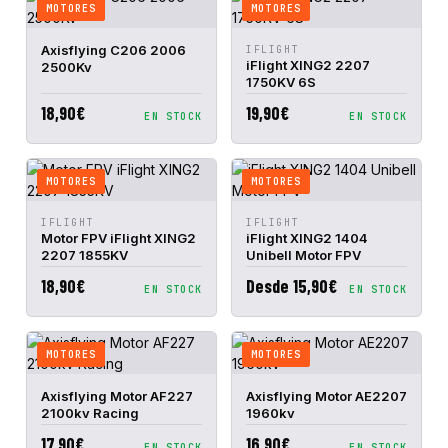
MOTORES
MOTORES
VISTA
AÑADIR A
VISTA
AÑADIR A
Axisflying C206 2006
IFLIGHT
RÁPIDA
CESTA
RÁPIDA
CESTA
iFlight XING2 2207
2500Kv
1750KV 6S
18,90€
19,90€
EN STOCK
EN STOCK
MOTORES
MOTORES
VISTA
AÑADIR A
VISTA
AÑADIR A
IFLIGHT
IFLIGHT
RÁPIDA
CESTA
RÁPIDA
CESTA
Motor FPV iFlight XING2
iFlight XING2 1404
2207 1855KV
Unibell Motor FPV
18,90€
Desde 15,90€
EN STOCK
EN STOCK
MOTORES
MOTORES
VISTA
AÑADIR A
VISTA
AÑADIR A
Axisflying Motor AF227
Axisflying Motor AE2207
RÁPIDA
CESTA
RÁPIDA
CESTA
2100kv Racing
1960kv
17,90€
16,90€
EN STOCK
EN STOCK