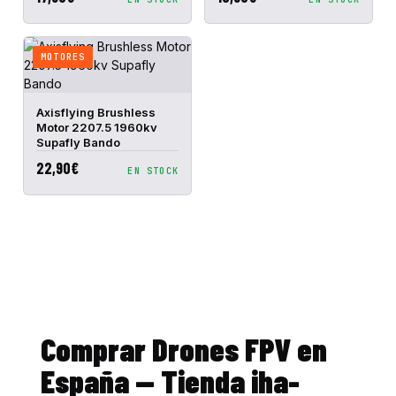
MOTORES
VISTA
AÑADIR A
Axisflying Brushless
RÁPIDA
CESTA
Motor 2207.5 1960kv
Supafly Bando
22,90€
EN STOCK
Comprar Drones FPV en
España — Tienda iha-