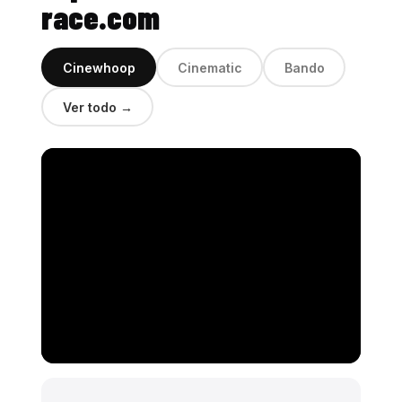
race.com
Cinewhoop
Cinematic
Bando
Ver todo →