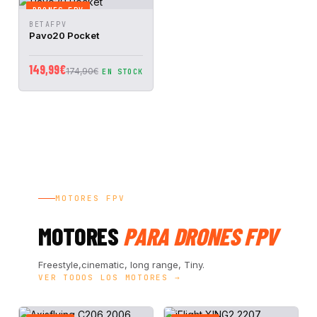
DRONES FPV
VISTA
AÑADIR A
BETAFPV
RÁPIDA
CESTA
Pavo20 Pocket
149,99€
174,90€
EN STOCK
MOTORES FPV
MOTORES
PARA DRONES FPV
Freestyle,cinematic, long range, Tiny.
VER TODOS LOS MOTORES →