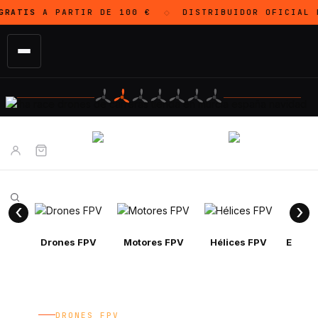
S
A PARTIR DE 100 €
DISTRIBUIDOR OFICIAL
DJI
◇
Drones FPV
Motores FPV
Hélices FPV
Electr
DRONES FPV