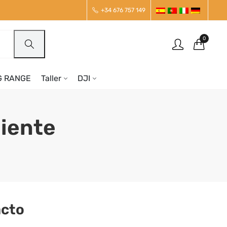
+34 676 757 149
0
G RANGE
Taller
DJI
liente
acto