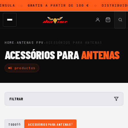
ÍNSULA
GRATIS
A PARTIR DE 100 €
DISTRIBUID
◇
◇
HOME
›
ANTENAS FPV
›
ACESSÓRIOS PARA ANTENAS
ACESSÓRIOS PARA
ANTENAS
8 productos
FILTRAR
TODO
ACESSÓRIOS PARA ANTENAS
55
7