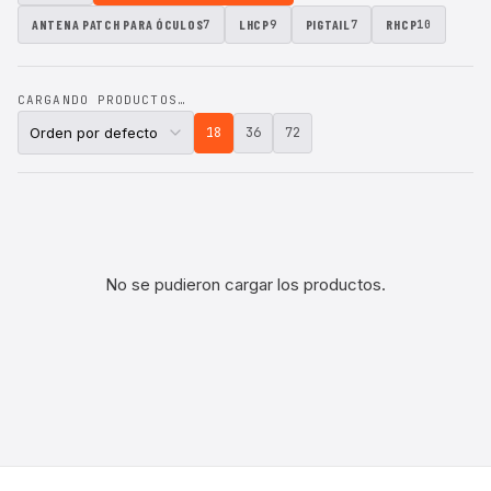
ANTENA PATCH PARA ÓCULOS
LHCP
PIGTAIL
RHCP
7
9
7
10
CARGANDO PRODUCTOS…
18
36
72
No se pudieron cargar los productos.