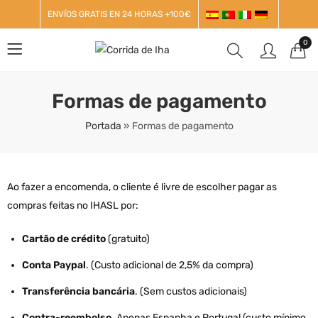
ENVÍOS GRATIS EN 24 HORAS +100€
0
Formas de pagamento
Portada
»
Formas de pagamento
Ao fazer a encomenda, o cliente é livre de escolher pagar as
compras feitas no IHASL por:
Cartão de crédito
(gratuito)
Conta Paypal
. (Custo adicional de 2,5% da compra)
Transferência bancária
. (Sem custos adicionais)
Contra-reembolso.
Apenas Espanha e Portugal (custo mínimo