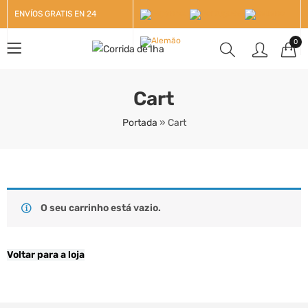
ENVÍOS GRATIS EN 24
HORAS +100€
0
Cart
Portada
»
Cart
O seu carrinho está vazio.
Voltar para a loja