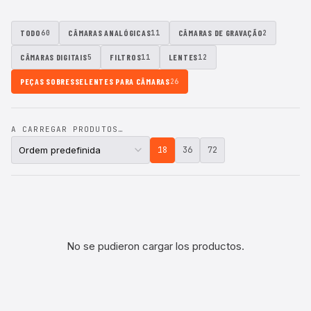
TODO
CÂMARAS ANALÓGICAS
CÂMARAS DE GRAVAÇÃO
60
11
2
CÂMARAS DIGITAIS
FILTROS
LENTES
5
11
12
PEÇAS SOBRESSELENTES PARA CÂMARAS
26
A CARREGAR PRODUTOS…
18
36
72
No se pudieron cargar los productos.