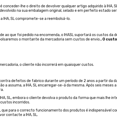
conceder-lhe o direito de devolver qualquer artigo adquirido à IHA, S
L, devolvido na sua embalagem original, selado e em perfeito estado s
 a IHA, SL compromete-se a reembolsá-lo.
nde ao que foi pedido na encomenda, o IHASL suportará os custos da d
bolsaremos o montante da mercadoria sem custos de envio.
. O cust
cadoria, o cliente não incorrerá em quaisquer custos.
 contra defeitos de fabrico durante um período de 2 anos a partir 
 não a assuma, a IHA, SL encarregar-se-á da mesma. Após seis meses a
ra.
IHA, SL, embora o cliente devolva o produto da forma que mais lhe int
custos incorridos.
o, que para o correcto funcionamento dos produtos é indispensável 
vor contacte a IHA, SL.