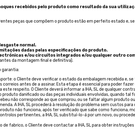
hoques recebidos pelo produto como resultado da sua utiliz
ferentes peças que compõem o produto estão em perfeito estado e, se 
desgaste normal.
imitações dadas pelas especificações do produto.
lectrónicas e/ou circuitos integrados e/ou qualquer outro c
antes da montagem final e definitiva).
 garantia:
porte: o Cliente deve verificar o estado da embalagem recebida e, s
 correios antes de a assinar. Esta etapa é essencial para poder faz
a este respeito. O Cliente deverá informar a IHA, SL de qualquer con
produto danificado ou das peças individuais envolvidas, quando tal fo
recebeu não corresponde ao que comprou, ou se faltar algum produto o
enda. A IHA, SL procederá à resolução do problema sem custos para o
roduto não funciona, após ter verificado que sabe como funciona, mont
ontrolos pertinentes, a IHA, SL substituí-lo-á por um novo, ou proced
to de fabrico, o Cliente deve contactar a IHA, SL para obter instruçõ