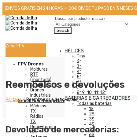
ENVÍOS GRATIS EN 24 HORAS +100€
DIVIDE TU PAGO EN 3 MESES 
Search
Zona FPV
HÉLICES
Tiny
2″
FPV Drones
3″
Molduras
4″
RTF
5″
(montado)
Reembolsos e devoluções
6″
Arrancadores
7″
Drones
8″ 9″ 10″ 11″ 12″
industriais
BATERIAS E CARREGADORES
Portada
»
Reembolsos e devoluções
Emisoras/Receptores
Todas as baterias
Módulos
1S
TX
2S
Rádios
3S
TX
4S
Receptores
Devolução de mercadorias:
5S
RX
6S