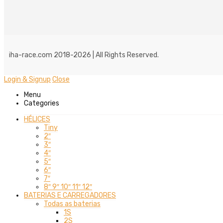
iha-race.com 2018-2026 | All Rights Reserved.
Login & Signup
Close
Menu
Categories
HÉLICES
Tiny
2″
3″
4″
5″
6″
7″
8″ 9″ 10″ 11″ 12″
BATERIAS E CARREGADORES
Todas as baterias
1S
2S