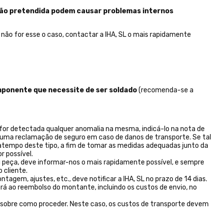
ação pretendida podem causar problemas internos
não for esse o caso, contactar a IHA, SL o mais rapidamente
omponente que necessite de ser soldado
(recomenda-se a
e for detectada qualquer anomalia na mesma, indicá-lo na nota de
er uma reclamação de seguro em caso de danos de transporte. Se tal
tratempo deste tipo, a fim de tomar as medidas adequadas junto da
r possível.
u peça, deve informar-nos o mais rapidamente possível, e sempre
 cliente.
agem, ajustes, etc., deve notificar a IHA, SL no prazo de 14 dias.
erá ao reembolso do montante, incluindo os custos de envio, no
es sobre como proceder. Neste caso, os custos de transporte devem