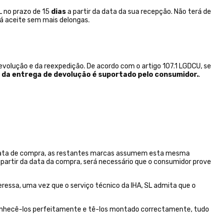
L no prazo de 15
dias
a partir da data da sua recepção. Não terá de
erá aceite sem mais delongas.
evolução e da reexpedição. De acordo com o artigo 107.1 LGDCU, se
o da entrega de devolução é suportado pelo consumidor.
.
da data de compra, as restantes marcas assumem esta mesma
 partir da data da compra, será necessário que o consumidor prove
eressa, uma vez que o serviço técnico da IHA, SL admita que o
conhecê-los perfeitamente e tê-los montado correctamente, tudo