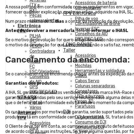
Antenas
Acessórios de bateria
(TX e
A nossa política, em conformidade com os regulamentos em vigor, é 
Carregadores
RX)
fornecer qualquer explicação, qualquer artigo, adquirido na IHA, S
FPV Eletrónica
Peças
Pilha de voo
sobressalentes
Num prazo máximo de 10
dias
a contar da recepção da devolução,
Controladores de drone
Eletrônica
Inversor ESC
Antes de devolver a mercadoria
, terá de
informar o IHASL
FPV
Conselhos da AIO
PILHA
PBD/BEC/LED
Se o motivo da devolução for que o artigo devolvido não correspo
(FC
LONG RANGE
o motivo da devolução for que a encomenda não o satisfaz, reem
+ESC)
Taller
Controladora
Acessórios
de
Cancelamento da encomenda:
Adesivos
Vuelo
Mochilas
FC
Herramientas y soldadura
ESC/Variadores
Se o cancelamento da encomenda chegar antes da expedição da mer
Cabos
Conselhos
Cabos Servo
da AIO
Garantias dos produtos:
Colunas separadoras
GPS
Conectores
PBD/BEC/LED
A IHA, SL garante os produtos vendidos sob a sua marca IHA-Race
LEDs e buzzers
VTX-VRX
garantia mas geridas pelo seu serviço técnico, caso alguma delas
Peças 3D
Pigtail
que o defeito de conformidade existia desde o momento da comp
Parafusos
Vários
DJI
Os custos gerados por motivos de garantia, serão suportados pela 
Antenas
produto está em conformidade com a garantia IHA, SL tratará dos 
DJI Agricultura
FPV
Consumo de DJI
Acessórios
O Cliente deve ter em conta, ao comunicar um produto defeituos
Companhia DJI
para
de acordo com as suas instruções. Se tiver alguma questão, por fa
DJI FPV
antenas