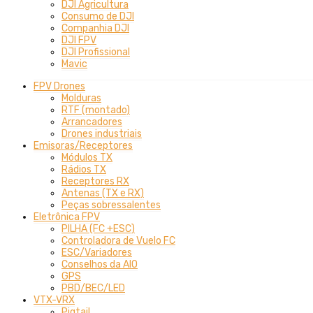
DJI Agricultura
Consumo de DJI
Companhia DJI
DJI FPV
DJI Profissional
Mavic
FPV Drones
Molduras
RTF (montado)
Arrancadores
Drones industriais
Emisoras/Receptores
Módulos TX
Rádios TX
Receptores RX
Antenas (TX e RX)
Peças sobressalentes
Eletrônica FPV
PILHA (FC +ESC)
Controladora de Vuelo FC
ESC/Variadores
Conselhos da AIO
GPS
PBD/BEC/LED
VTX-VRX
Pigtail