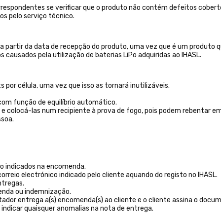
rrespondentes se verificar que o produto não contém defeitos cobertos
os pelo serviço técnico.
o a partir da data de recepção do produto, uma vez que é um produto qu
 causados pela utilização de baterias LiPo adquiridas ao IHASL.
por célula, uma vez que isso as tornará inutilizáveis.
 com função de equilíbrio automático.
e e colocá-las num recipiente à prova de fogo, pois podem rebentar 
ssoa.
o indicados na encomenda.
orreio electrónico indicado pelo cliente aquando do registo no IHASL.
ntregas.
enda ou indemnização.
r entrega a(s) encomenda(s) ao cliente e o cliente assina o documen
indicar quaisquer anomalias na nota de entrega.