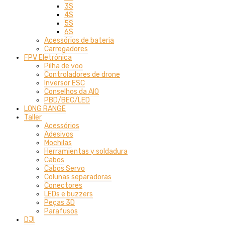
3S
4S
5S
6S
Acessórios de bateria
Carregadores
FPV Eletrónica
Pilha de voo
Controladores de drone
Inversor ESC
Conselhos da AIO
PBD/BEC/LED
LONG RANGE
Taller
Acessórios
Adesivos
Mochilas
Herramientas y soldadura
Cabos
Cabos Servo
Colunas separadoras
Conectores
LEDs e buzzers
Peças 3D
Parafusos
DJI