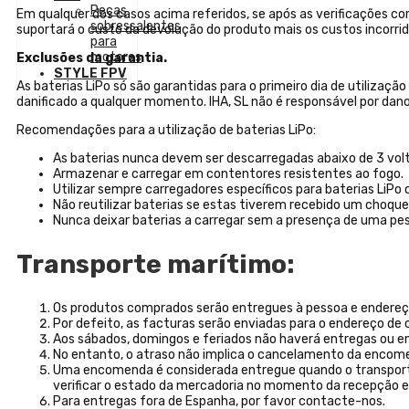
Peças
Em qualquer dos casos acima referidos, se após as verificações co
sobressalentes
suportará o custo da devolução do produto mais os custos incorrid
para
motores
Exclusões da garantia.
STYLE FPV
As baterias LiPo só são garantidas para o primeiro dia de utilizaçã
danificado a qualquer momento. IHA, SL não é responsável por danos
Recomendações para a utilização de baterias LiPo:
As baterias nunca devem ser descarregadas abaixo de 3 volts 
Armazenar e carregar em contentores resistentes ao fogo.
Utilizar sempre carregadores específicos para baterias LiPo
Não reutilizar baterias se estas tiverem recebido um choqu
Nunca deixar baterias a carregar sem a presença de uma pe
Transporte marítimo:
Os produtos comprados serão entregues à pessoa e endereç
Por defeito, as facturas serão enviadas para o endereço de c
Aos sábados, domingos e feriados não haverá entregas ou e
No entanto, o atraso não implica o cancelamento da encom
Uma encomenda é considerada entregue quando o transportado
verificar o estado da mercadoria no momento da recepção e 
Para entregas fora de Espanha, por favor contacte-nos.