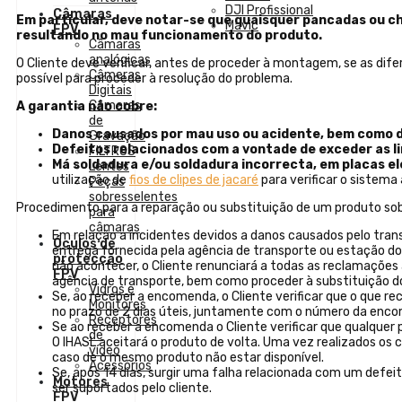
DJI Profissional
Câmaras
Em particular, deve notar-se que quaisquer pancadas ou c
Mavic
FPV
resultando no mau funcionamento do produto.
Câmaras
analógicas
O Cliente deve verificar, antes de proceder à montagem, se as di
Câmeras
possível para proceder à resolução do problema.
Digitais
Câmaras
A garantia não cobre:
de
Danos causados por mau uso ou acidente, bem como 
Gravação
Defeitos relacionados com a vontade de exceder as l
FILTROS
Má soldadura e/ou soldadura incorrecta, em placas e
Lentes
utilização de
fios de clipes de jacaré
para verificar o sistema 
Peças
sobresselentes
Procedimento para a reparação ou substituição de um produto sob
para
câmaras
Em relação a incidentes devidos a danos causados pelo trans
Óculos de
entrega fornecida pela agência de transporte ou estação dos
protecção
não acontecer, o Cliente renunciará a todas as reclamações 
FPV
agência de transporte, bem como proceder à substituição do 
Vidros e
Se, ao receber a encomenda, o Cliente verificar que o que 
Monitores
no prazo de 2 dias úteis, juntamente com o número da encom
Receptores
Se ao receber a encomenda o Cliente verificar que qualquer p
de
O IHASL aceitará o produto de volta. Uma vez realizados os c
vídeo
caso de o mesmo produto não estar disponível.
Acessórios
Se, após 14 dias, surgir uma falha relacionada com um defei
Motores
ser suportados pelo cliente.
FPV