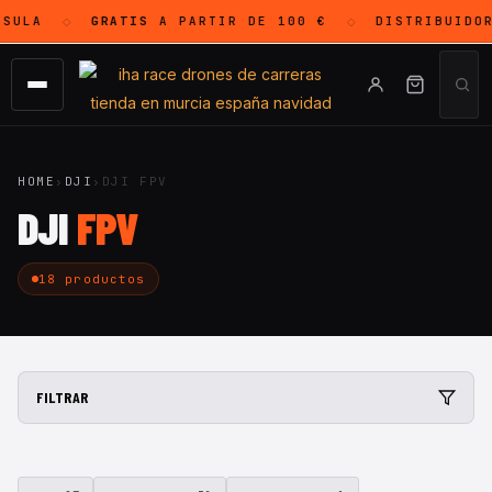
SULA
GRATIS
A PARTIR DE 100 €
DISTRIBUIDO
◇
◇
HOME
›
DJI
›
DJI FPV
DJI
FPV
18 productos
FILTRAR