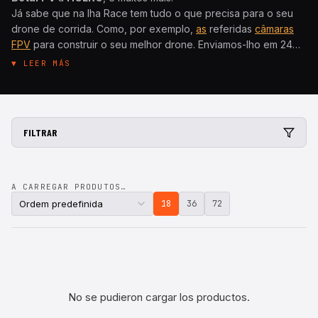
Já sabe que na Iha Race tem tudo o que precisa para o seu
drone de corrida. Como, por exemplo,
as
referidas
câmaras
FPV
para construir o seu melhor drone. Enviamos-lho em 24
horas,
▼ LEER MÁS
de que é que está à espera?
FILTRAR
A CARREGAR PRODUTOS…
18
36
72
No se pudieron cargar los productos.