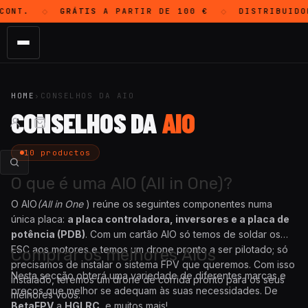
CONT.
GRÁTIS
A PARTIR DE 100 €
DISTRIBUIDO
◇
◇
HOME
›
CONSELHOS DA AIO
CONSELHOS DA
AIO
10 productos
O que é uma AIO (All in One)?
O AIO
(All in One
) reúne os seguintes componentes numa
única placa:
a placa controladora, inversores e a placa de
potência (PDB)
. Com um cartão AIO só temos de soldar os
ESC aos motores e temos um drone pronto a ser pilotado; só
Comprar os melhores AIOs
precisamos de instalar o sistema FPV que queremos. Com isso
Nesta secção obterá uma variedade de diferentes marcas e
instalado, teremos um drone de corrida pronto para os seus
preços que melhor se adequam às suas necessidades. De
melhores voos.
BetaFPV
a
HGLRC
, e muitos mais!