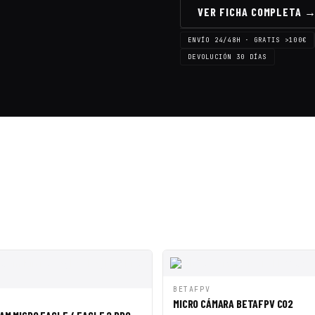
VER FICHA COMPLETA 
ENVÍO 24/48H · GRATIS >100€
DEVOLUCIÓN 30 DÍAS
VISTA RÁPIDA
AÑAD
BETAFPV
PIDA
AÑADIR A CESTA
MICRO CÁMARA BETAFPV C02