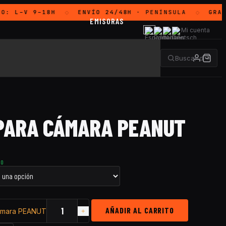
DO:
L–V 9–18H
ENVÍO 24/48H
· PENÍNSULA
GRAT
◇
◇
EMISORAS
Mi cuenta
 PARA CÁMARA PEANUT
TO
AÑADIR AL CARRITO
cámara PEANUT