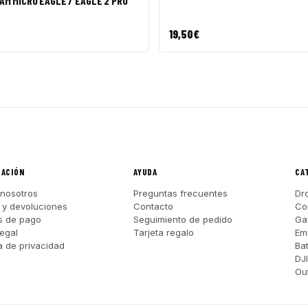
M MICRO EAGLE / EAGLE 2 PRO
19,50
€
MACIÓN
AYUDA
CA
nosotros
Preguntas frecuentes
Dr
 y devoluciones
Contacto
Co
s de pago
Seguimiento de pedido
Ga
legal
Tarjeta regalo
Em
ca de privacidad
Ba
DJ
Out