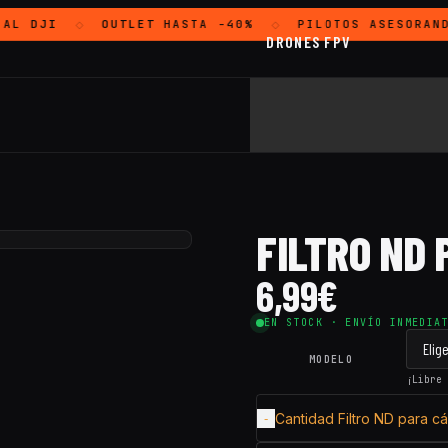
IAL
DJI
OUTLET
HASTA -40%
PILOTOS ASESORAN
◇
◇
DRONES FPV
FILTRO ND
6,99
€
EN STOCK · ENVÍO INMEDIA
MODELO
¡Libre
Cantidad Filtro ND para 