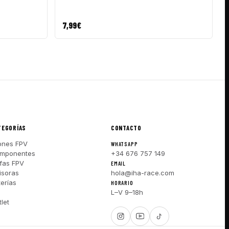
7,99
€
TEGORÍAS
CONTACTO
ones FPV
WHATSAPP
mponentes
+34 676 757 149
fas FPV
EMAIL
isoras
hola@iha-race.com
terías
HORARIO
I
L–V 9–18h
let