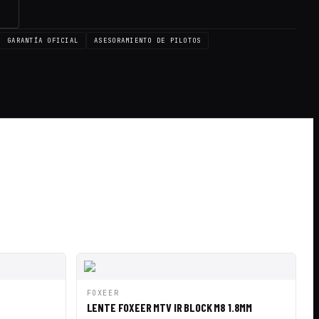
→
GARANTÍA OFICIAL
ASESORAMIENTO DE PILOTOS
IR A CESTA
VISTA RÁPIDA
AÑADIR A CESTA
FOXEER
LENTE FOXEER MTV IR BLOCK M8 1.8MM