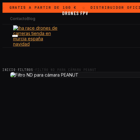
GRATIS
A PARTIR DE 100 €
DISTRIBUIDOR OFIC
◇
◇
DRONES FPV
Contacto
Blog
INICIO
·
FILTROS
·
FILTRO ND PARA CÁMARA PEANUT