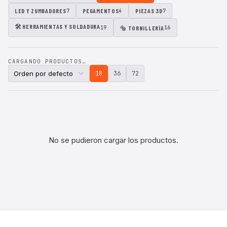
LED Y ZUMBADORES
PEGAMENTOS
PIEZAS 3D
7
4
7
🛠 HERRAMIENTAS Y SOLDADURA
🔩 TORNILLERÍA
19
16
CARGANDO PRODUCTOS…
18
36
72
No se pudieron cargar los productos.