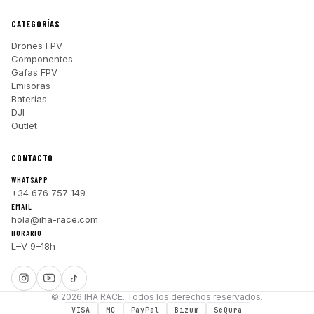
CATEGORÍAS
Drones FPV
Componentes
Gafas FPV
Emisoras
Baterías
DJI
Outlet
CONTACTO
WHATSAPP
+34 676 757 149
EMAIL
hola@iha-race.com
HORARIO
L–V 9–18h
© 2026 IHA RACE. Todos los derechos reservados.
VISA
MC
PayPal
Bizum
SeQura