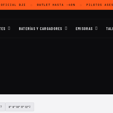
 OFICIAL
DJI
OUTLET
HASTA -40%
PILOTOS ASE
◇
◇
TES
BATERÍAS Y CARGADORES
EMISORAS
TAL
"
8" 9" 10" 11" 12"
7
2