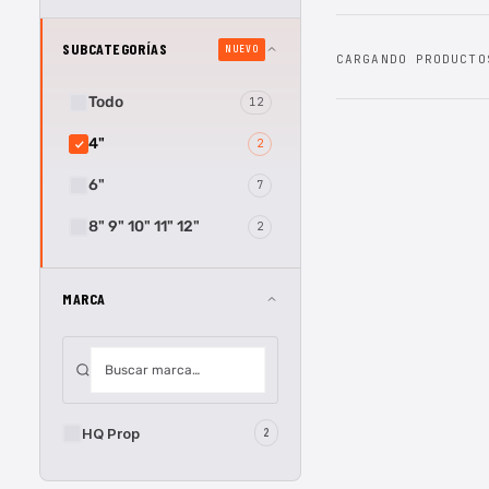
SUBCATEGORÍAS
NUEVO
CARGANDO PRODUCTO
Todo
12
4"
2
6"
7
8" 9" 10" 11" 12"
2
MARCA
HQ Prop
2