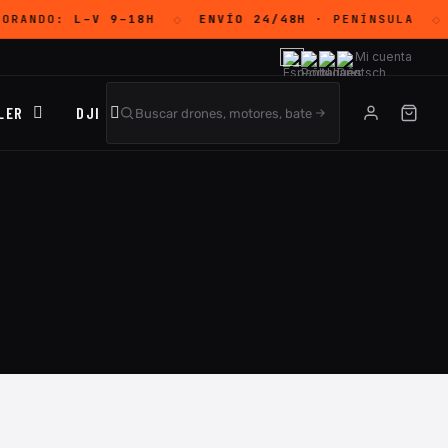
SORANDO:
L–V 9–18H
ENVÍO 24/48H
· PENÍNSULA
◇
◇
Mi cuenta
LER
DJI