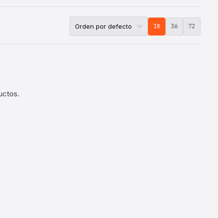
18
36
72
uctos.