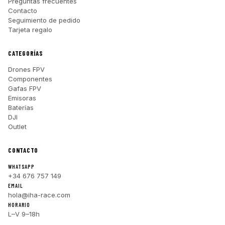
Preguntas frecuentes
Contacto
Seguimiento de pedido
Tarjeta regalo
CATEGORÍAS
Drones FPV
Componentes
Gafas FPV
Emisoras
Baterías
DJI
Outlet
CONTACTO
WHATSAPP
+34 676 757 149
EMAIL
hola@iha-race.com
HORARIO
L–V 9–18h