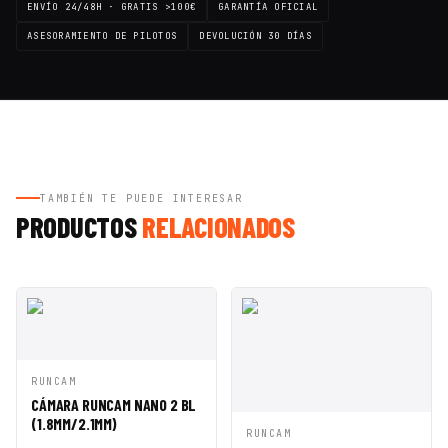
ENVÍO 24/48H · GRATIS >100€
GARANTÍA OFICIAL
ASESORAMIENTO DE PILOTOS
DEVOLUCIÓN 30 DÍAS
TAMBIÉN TE PUEDE INTERESAR
PRODUCTOS
RELACIONADOS
VISTA
AÑADIR A
RUNCAM
RÁPIDA
CESTA
CÁMARA RUNCAM NANO 2 BL
(1.8MM/2.1MM)
VISTA
AÑADIR A
RUNCAM