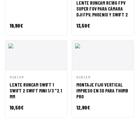
RÁPIDA
CESTA
LENTE RUNCAM RC18G FPV
SUPER FOV PARA CÁMARA
DJI FPV, PHOENIX Y SWIFT 2
19,90
€
13,50
€
VISTA
AÑADIR A
VISTA
AÑADIR A
RUNCAM
RUNCAM
RÁPIDA
CESTA
RÁPIDA
CESTA
LENTE RUNCAM SWIFT 1
MONTAJE FIJO VERTICAL
SWIFT 2 SWIFT MINI 1/3 "2.1
IMPRESO EN 3D PARA THUMB
MM
PRO
10,50
€
12,90
€