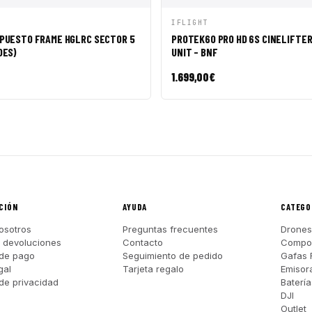
ÁPIDA
AÑADIR A CESTA
VISTA RÁPIDA
AÑADI
IFLIGHT
EPUESTO FRAME HGLRC SECTOR 5
PROTEK60 PRO HD 6S CINELIFTER 
DES)
UNIT - BNF
1.699,00
€
CIÓN
AYUDA
CATEGO
osotros
Preguntas frecuentes
Drones
y devoluciones
Contacto
Compo
de pago
Seguimiento de pedido
Gafas 
gal
Tarjeta regalo
Emisor
 de privacidad
Batería
DJI
Outlet