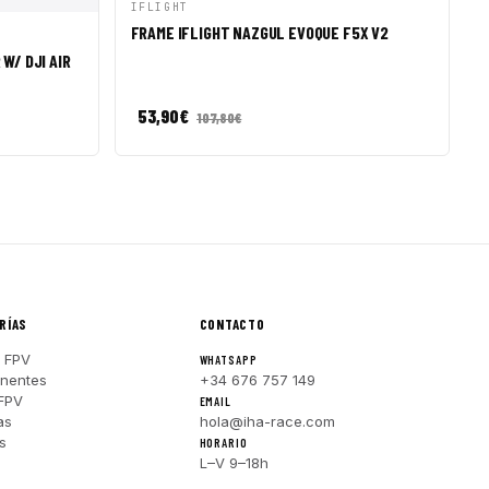
VISTA RÁPIDA
AÑADIR A CESTA
IFLIGHT
FRAME IFLIGHT NAZGUL EVOQUE F5X V2
R A CESTA
W/ DJI AIR
53,90
€
107,80
€
RÍAS
CONTACTO
 FPV
WHATSAPP
nentes
+34 676 757 149
FPV
EMAIL
as
hola@iha-race.com
s
HORARIO
L–V 9–18h