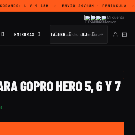
SORANDO:
L–V 9–18H
ENVÍO 24/48H
· PENÍNSULA
◇
◇
Mi cuenta
EMISORAS
TALLER
DJI
RA GOPRO HERO 5, 6 Y 7
TO