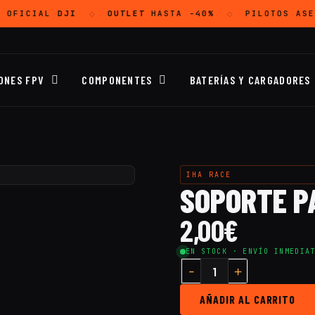
 OFICIAL
DJI
OUTLET
HASTA -40%
PILOTOS ASE
◇
◇
ONES FPV
COMPONENTES
BATERÍAS Y CARGADORES
IHA RACE
SOPORTE PA
2,00
€
EN STOCK · ENVÍO INMEDIA
AÑADIR AL CARRITO