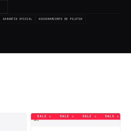
→
GARANTÍA OFICIAL
ASESORAMIENTO DE PILOTOS
 ◇
SALE ◇
SALE ◇
SALE ◇
SALE ◇
SALE ◇
SAL