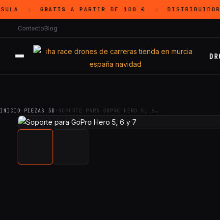
ULA
GRATIS
A PARTIR DE 100 €
DISTRIBUIDOR
◇
◇
Contacto
Blog
DR
INICIO
·
PIEZAS 3D
·
SOPORTE PARA GOPRO HERO 5, 6…