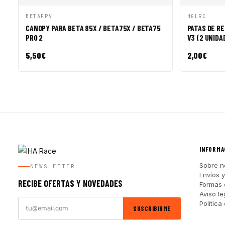
VISTA RÁPIDA
AÑADIR A CESTA
VISTA R
BETAFPV
HGLRC
CANOPY PARA BETA 85X / BETA75X / BETA75
PATAS DE R
PRO 2
V3 (2 UNIDA
5,50
€
2,00
€
INFORMA
Sobre n
NEWSLETTER
Envíos 
RECIBE OFERTAS Y NOVEDADES
Formas 
Aviso le
Política
SUSCRIBIRME