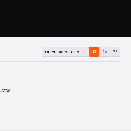
18
36
72
uctos.