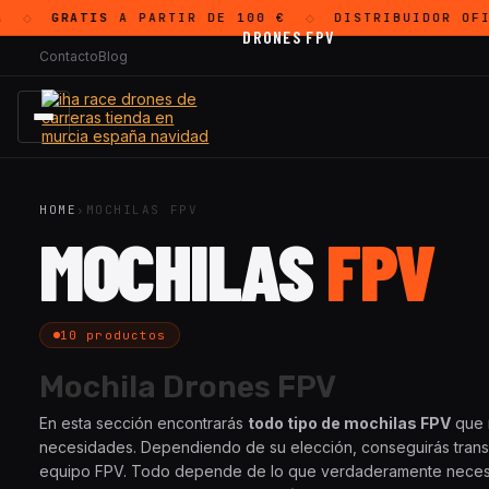
GRATIS
A PARTIR DE 100 €
DISTRIBUIDOR OFI
◇
◇
DRONES FPV
Contacto
Blog
HOME
›
MOCHILAS FPV
MOCHILAS
FPV
10 productos
Mochila Drones FPV
En esta sección encontrarás
todo tipo de mochilas FPV
que 
necesidades. Dependiendo de su elección, conseguirás transp
equipo FPV. Todo depende de lo que verdaderamente necesit