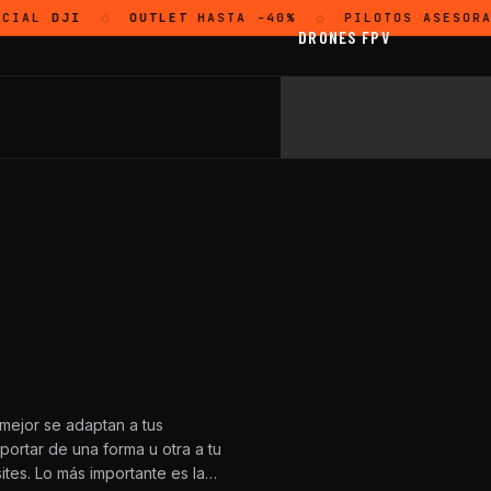
CIAL
DJI
OUTLET
HASTA -40%
PILOTOS ASESORA
◇
◇
DRONES FPV
mejor se adaptan a tus
ortar de una forma u otra a tu
es. Lo más importante es la