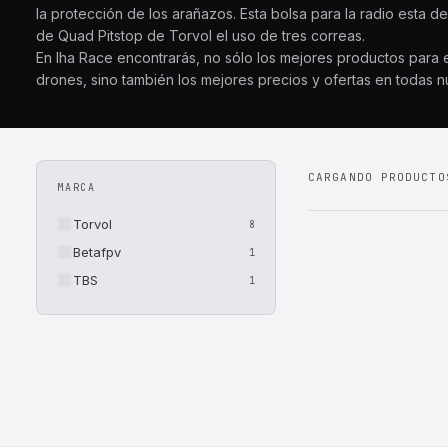
la protección de los arañazos. Esta bolsa para la radio esta d
de Quad Pitstop de Torvol el uso de tres correas.
En Iha Race encontrarás, no sólo los mejores productos para
drones, sino también los mejores precios y ofertas en todas n
CARGANDO PRODUCTO
MARCA
Torvol
8
Betafpv
1
TBS
1