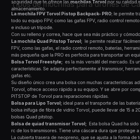
seguridad que te ofrece las
mochilas Torvol
por su calidad m
Tipos de mochilas para drones de C
almacenamiento.
La mochila FPV Torvol Pistop Backpack- PRO
; le permite t
todo su equipo FPV; como las gafas FPV, radio control remoto
e incluso un trípode.
Con su relleno y correa, hace que sea más práctico y cómodo
La mochila Quad Pitstop Torvol;
le permite realizar fácilm
FPV, como las gafas, el radio control remoto, baterías, herram
más pequeña que la PRO es perfecta para transportar un eq
Bolsa Torvol Freestyle;
es la más versátil del mercado. Es u
características. Se adapta perfectamente al transmisor, herrami
gafas etc.
Su diseño único crea una bolsa con muchas características adic
Torvol, ofrece acceso rápido a su equipo. Y se abre por comp
PITSTOP de Torvol para reparaciones rápidas.
Bolsa para Lipo Torvol;
ideal para el transporte de las bater
bolsa inífuga de fibra de vidrio Torvol, puede llevar de 15 a 2
bolsas Quad pitstop.
Bolsa de quiad transmisor Torvol;
Esta bolsa Quad ha sido 
rc de los transmisores. Tiene una cáscara dura que protege a l
La cubierta trasera de neopreno, que se ajusta a la forma de 