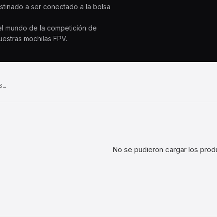
estinado a ser conectado a la bolsa
 el mundo de la competición de
uestras mochilas FPV.
S…
No se pudieron cargar los prod