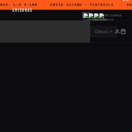
NDO:
L–V 9–18H
ENVÍO 24/48H
· PENÍNSULA
GRA
◇
◇
EMISORAS
Mi cuenta