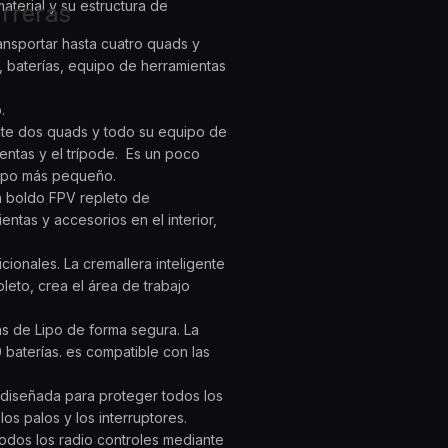
aterial y su estructura de
arreras
ransportar hasta cuatro quads y
, baterías, equipo de herramientas
.
ente dos quads y todo su equipo de
ientas y el trípode. Es un poco
uipo más pequeño.
n boldo FPV repleto de
entas y accesorios en el interior,
ionales. La cremallera inteligente
leto, crea el área de trabajo
ías de Lipo de forma segura. La
0 baterías. es compatible con las
diseñada para proteger todos los
os palos y los interruptores.
todos los radio controles mediante