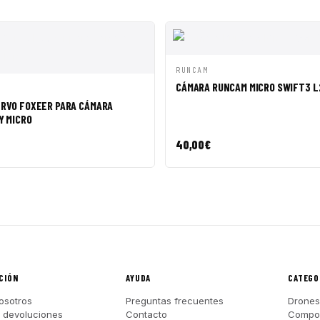
VISTA RÁPIDA
AÑADI
RUNCAM
CÁMARA RUNCAM MICRO SWIFT3 L2
ÁPIDA
AÑADIR A CESTA
ERVO FOXEER PARA CÁMARA
Y MICRO
40,00
€
CIÓN
AYUDA
CATEGO
osotros
Preguntas frecuentes
Drones
y devoluciones
Contacto
Compo