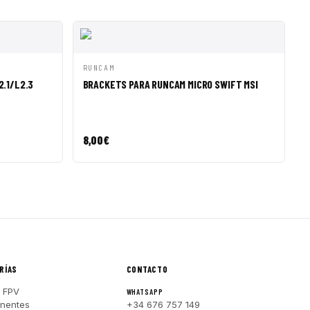
R A CESTA
VISTA RÁPIDA
AÑADIR A CESTA
RUNCAM
.1/L2.3
BRACKETS PARA RUNCAM MICRO SWIFT MSI
8,00
€
RÍAS
CONTACTO
 FPV
WHATSAPP
nentes
+34 676 757 149