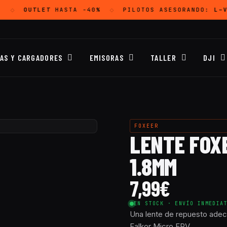
OUTLET
HASTA -40%
PILOTOS ASESORANDO:
L–V 
◇
◇
ÍAS Y CARGADORES
EMISORAS
TALLER
DJI
FOXEER
LENTE FOXE
1.8MM
7,99
€
EN STOCK · ENVÍO INMEDIA
Una lente de repuesto adec
Falkor Micro FPV.