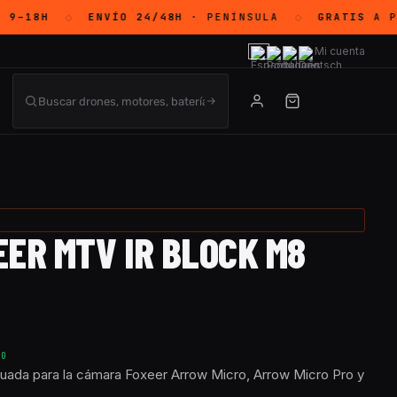
9–18H
ENVÍO 24/48H
· PENÍNSULA
GRATIS
A PA
◇
◇
Mi cuenta
ER MTV IR BLOCK M8
TO
uada para la cámara Foxeer Arrow Micro, Arrow Micro Pro y