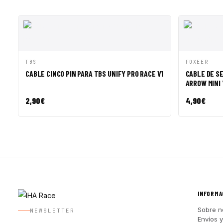
VISTA RÁPIDA
AÑADIR A CESTA
VISTA R
TBS
FOXEER
CABLE CINCO PIN PARA TBS UNIFY PRO RACE V1
CABLE DE S
ARROW MINI 
2,90
€
4,90
€
INFORMA
Sobre n
NEWSLETTER
Envíos 