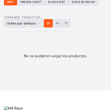
GPS
PBD/BEC/LED
PLACAS AIO
STACK DE VUELO
3
27
5
6
CARGANDO PRODUCTOS…
18
36
72
No se pudieron cargar los productos.