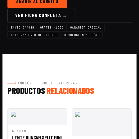
AÑADIR AL CARRITO
VER FICHA COMPLETA →
ENVÍO 24/48H · GRATIS >100€
GARANTÍA OFICIAL
ASESORAMIENTO DE PILOTOS
DEVOLUCIÓN 30 DÍAS
TAMBIÉN TE PUEDE INTERESAR
PRODUCTOS
RELACIONADOS
VISTA
AÑADIR A
RUNCAM
RÁPIDA
CESTA
LENTE RUNCAM SPLIT MINI