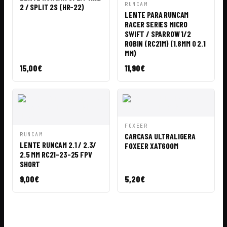
VISTA
AÑADIR A
RUNCAM
2 / SPLIT 2S (HR-22)
RÁPIDA
CESTA
LENTE PARA RUNCAM
RACER SERIES MICRO
SWIFT / SPARROW 1/2
ROBIN (RC21M) (1.8MM O 2.1
MM)
15,00
€
11,90
€
VISTA
AÑADIR A
FOXEER
RÁPIDA
CESTA
VISTA
AÑADIR A
RUNCAM
CARCASA ULTRALIGERA
RÁPIDA
CESTA
LENTE RUNCAM 2.1 / 2.3/
FOXEER XAT600M
2.5 MM RC21-23-25 FPV
SHORT
9,00
€
5,20
€