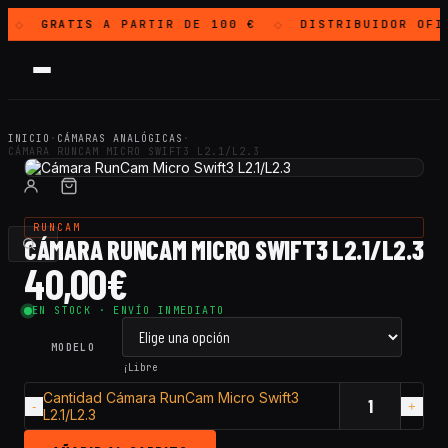
GRATIS
A PARTIR DE 100 €
DISTRIBUIDOR OFI
◇
◇
INICIO
·
CÁMARAS ANALÓGICAS
·
CÁMARA RUNCAM MICRO SWIFT3 L2.1/L2.3
RUNCAM
CÁMARA RUNCAM MICRO SWIFT3 L2.1/L2.3
40,00
€
EN STOCK · ENVÍO INMEDIATO
MODELO
¡Libre
Cantidad Cámara RunCam Micro Swift3
L2.1/L2.3