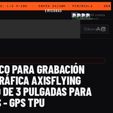
O:
L–V 9–18H
ENVÍO 24/48H
· PENÍNSULA
GRATI
◇
◇
EMISORAS
Mi cuenta
RCO PARA GRABACIÓN
RÁFICA AXISFLYING
 DE 3 PULGADAS PARA
 - GPS TPU