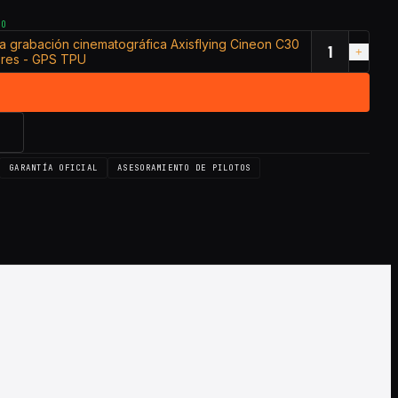
TO
a grabación cinematográfica Axisflying Cineon C30
iores - GPS TPU
→
GARANTÍA OFICIAL
ASESORAMIENTO DE PILOTOS