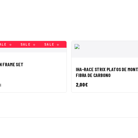
 ◇
SALE ◇
SALE ◇
SALE ◇
SALE ◇
SALE ◇
SA
PIDA
AÑADIR A CESTA
VISTA RÁPIDA
AÑAD
N FRAME SET
IHA-RACE STRIX PLATOS DE MONT
FIBRA DE CARBONO
2,00
€
€