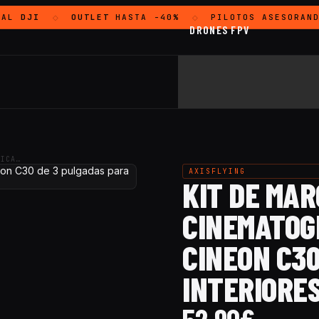
AL
DJI
OUTLET
HASTA -40%
PILOTOS ASESORAND
◇
◇
DRONES FPV
FICA…
AXISFLYING
KIT DE MA
CINEMATOG
CINEON C30
INTERIORES