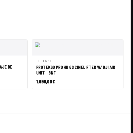
LE ◇
SALE ◇
SALE ◇
SALE ◇
SALE ◇
SALE ◇
IR A CESTA
VISTA RÁPIDA
AÑADIR A CESTA
IFLIGHT
AJE DE
PROTEK60 PRO HD 6S CINELIFTER W/ DJI AIR
UNIT - BNF
1.699,00
€