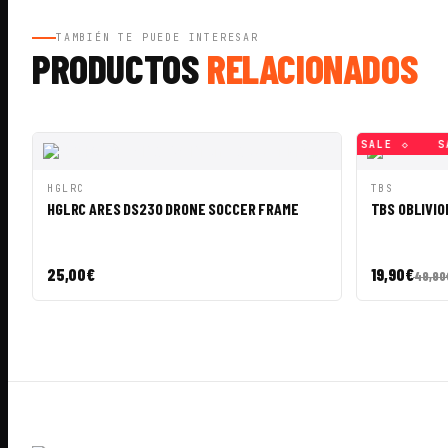
TAMBIÉN TE PUEDE INTERESAR
PRODUCTOS
RELACIONADOS
SALE ◇
SALE ◇
SALE ◇
SALE ◇
SALE ◇
SALE
VISTA RÁPIDA
AÑADIR A CESTA
VISTA RÁ
HGLRC
TBS
HGLRC ARES DS230 DRONE SOCCER FRAME
TBS OBLIVIO
25,00
€
19,90
€
49,90