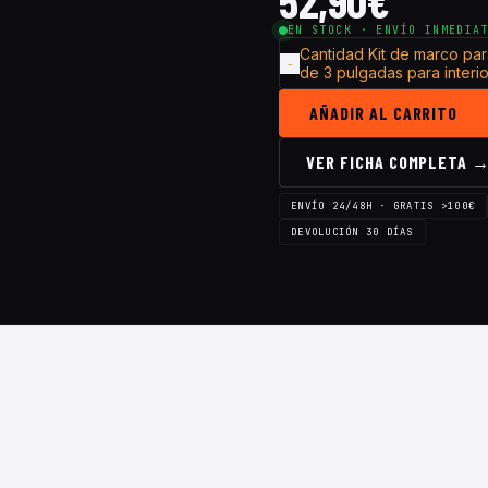
52,90
€
EN STOCK · ENVÍO INMEDIA
Cantidad Kit de marco par
de 3 pulgadas para inter
AÑADIR AL CARRITO
VER FICHA COMPLETA 
ENVÍO 24/48H · GRATIS >100€
DEVOLUCIÓN 30 DÍAS