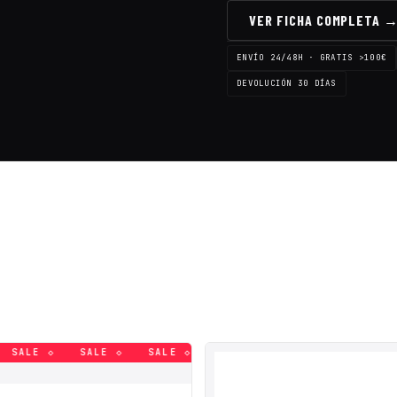
VER FICHA COMPLETA 
ENVÍO 24/48H · GRATIS >100€
DEVOLUCIÓN 30 DÍAS
SALE ◇
SALE ◇
SALE ◇
SALE ◇
SALE ◇
SALE ◇