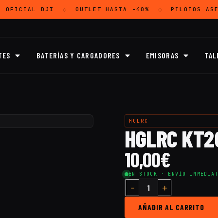
 OFICIAL
DJI
OUTLET
HASTA -40%
PILOTOS ASE
◇
◇
TES
BATERÍAS Y CARGADORES
EMISORAS
TAL
HGLRC
HGLRC KT20
10,00
€
EN STOCK · ENVÍO INMEDIA
AÑADIR AL CARRITO