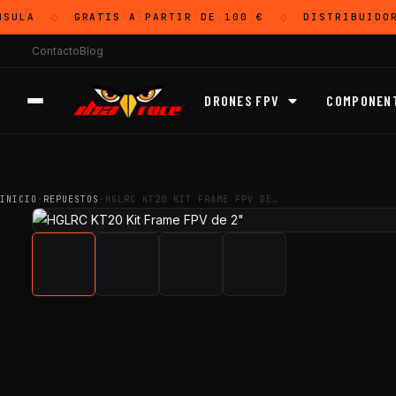
ULA
GRATIS
A PARTIR DE 100 €
DISTRIBUIDOR
◇
◇
Contacto
Blog
DRONES FPV
COMPONEN
INICIO
·
REPUESTOS
·
HGLRC KT20 KIT FRAME FPV DE…