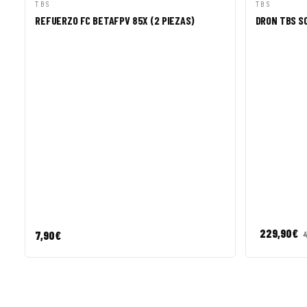
VISTA RÁPIDA
AÑADIR A CESTA
VISTA R
TBS
TBS
REFUERZO FC BETAFPV 85X (2 PIEZAS)
DRON TBS S
229,90
€
7,90
€