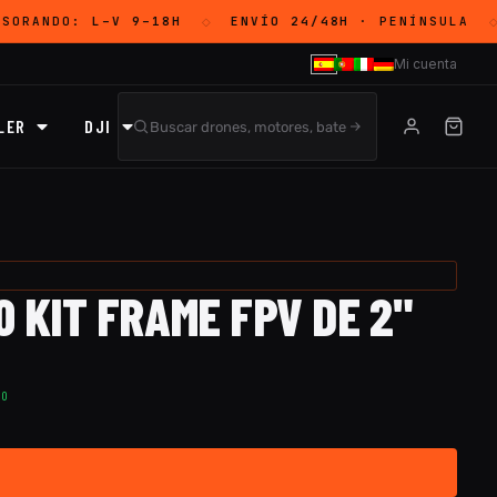
SORANDO:
L–V 9–18H
ENVÍO 24/48H
· PENÍNSULA
◇
◇
Mi cuenta
LER
DJI
 KIT FRAME FPV DE 2"
TO