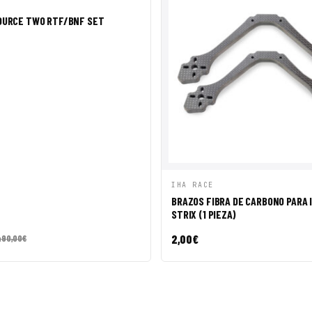
ÁPIDA
AÑADIR A CESTA
OURCE TWO RTF/BNF SET
VISTA RÁPIDA
AÑADI
IHA RACE
BRAZOS FIBRA DE CARBONO PARA 
STRIX (1 PIEZA)
2,00
€
490,00
€