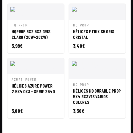
VISTA
AÑADIR A
VISTA
AÑADIR A
HQ PROP
HQ PROP
RÁPIDA
CESTA
RÁPIDA
CESTA
HQPROP 6X2.5X3 GRIS
HÉLICES ETHIX S5 GRIS
CLARO (2CW+2CCW)
CRISTAL
3,99
€
3,40
€
VISTA
AÑADIR A
AZURE POWER
RÁPIDA
CESTA
VISTA
AÑADIR A
HÉLICES AZURE POWER
HQ PROP
RÁPIDA
CESTA
HÉLICES HQ DURABLE PROP
2.5X4.0X3 - SERIE 2540
5X4.3X3V1S VARIOS
COLORES
3,00
€
3,30
€