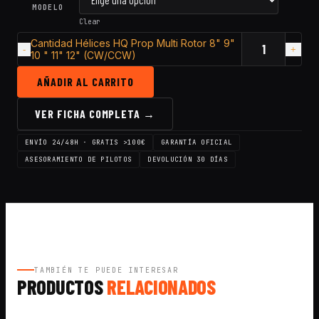
MODELO
Clear
Cantidad Hélices HQ Prop Multi Rotor 8" 9"
10 " 11" 12" (CW/CCW)
AÑADIR AL CARRITO
VER FICHA COMPLETA →
ENVÍO 24/48H · GRATIS >100€
GARANTÍA OFICIAL
ASESORAMIENTO DE PILOTOS
DEVOLUCIÓN 30 DÍAS
TAMBIÉN TE PUEDE INTERESAR
PRODUCTOS
RELACIONADOS