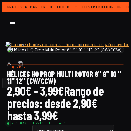
GRATIS
A PARTIR DE 100 €
DISTRIBUIDOR OFICI
◇
INICIO
·
BIPALAS
·
HÉLICES HQ PROP MULTI ROTOR 8"…
HQ PROP
HÉLICES HQ PROP MULTI ROTOR 8" 9" 10 "
11" 12" (CW/CCW)
2,90
€
-
3,99
€
Rango de
precios: desde 2,90€
hasta 3,99€
EN STOCK · ENVÍO INMEDIATO