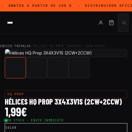
GRATIS
A PARTIR DE 100 €
DISTRIBUIDOR OFIC
◇
◇
INICIO
·
TRIPALAS
·
HÉLICES HQ PROP 3X4X3V1S (2CW+2CCW)
HQ PROP
HÉLICES HQ PROP 3X4X3V1S (2CW+2CCW)
1,99
€
EN STOCK · ENVÍO INMEDIATO
COLOR