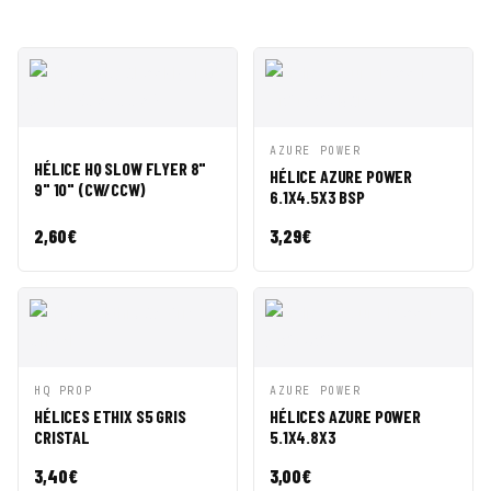
VISTA
AÑADIR A
VISTA
AÑADIR A
AZURE POWER
HÉLICE HQ SLOW FLYER 8"
RÁPIDA
CESTA
RÁPIDA
CESTA
HÉLICE AZURE POWER
9" 10" (CW/CCW)
6.1X4.5X3 BSP
2,60
€
3,29
€
VISTA
AÑADIR A
VISTA
AÑADIR A
HQ PROP
AZURE POWER
RÁPIDA
CESTA
RÁPIDA
CESTA
HÉLICES ETHIX S5 GRIS
HÉLICES AZURE POWER
CRISTAL
5.1X4.8X3
3,40
€
3,00
€