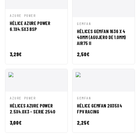
VISTA
AÑADIR A
AZURE POWER
RÁPIDA
CESTA
HÉLICE AZURE POWER
VISTA
AÑADIR A
GEMFAN
6.1X4.5X3 BSP
RÁPIDA
CESTA
HÉLICES GEMFAN 1636 X 4
40MM (AGUJERO DE 1.0MM)
AIR75 II
3,29
€
2,50
€
VISTA
AÑADIR A
VISTA
AÑADIR A
AZURE POWER
GEMFAN
RÁPIDA
CESTA
RÁPIDA
CESTA
HÉLICES AZURE POWER
HÉLICE GEMFAN 2035X4
2.5X4.0X3 - SERIE 2540
FPV RACING
3,00
€
2,25
€