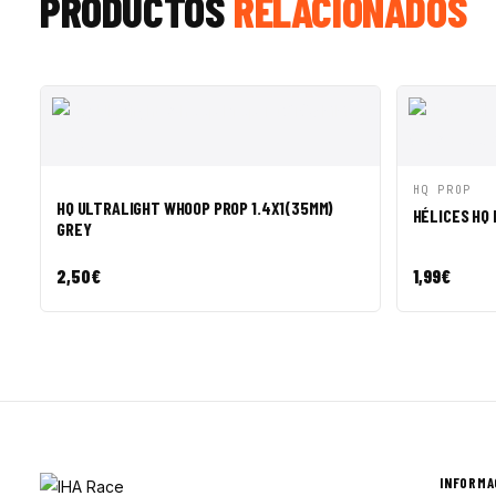
PRODUCTOS
RELACIONADOS
VISTA RÁPIDA
AÑADIR A CESTA
VISTA R
HQ PROP
HQ ULTRALIGHT WHOOP PROP 1.4X1(35MM)
HÉLICES HQ
GREY
2,50
€
1,99
€
INFORMA