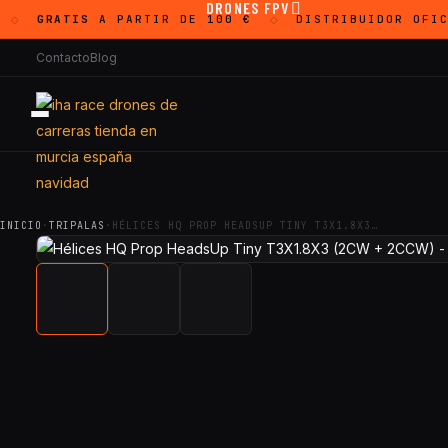
DRONES FPV
GRATIS
A PARTIR DE 100 €
DISTRIBUIDOR OFIC
◇
◇
Contacto
Blog
INICIO
·
TRIPALAS
·
HÉLICES HQ PROP HEADSUP TINY T3X1.8X3…