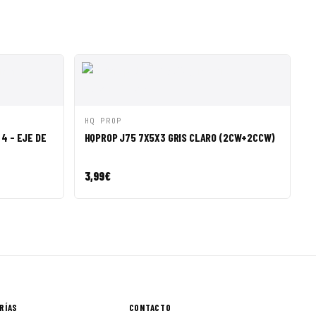
R A CESTA
VISTA RÁPIDA
AÑADIR A CESTA
HQ PROP
4 - EJE DE
HQPROP J75 7X5X3 GRIS CLARO (2CW+2CCW)
3,99
€
RÍAS
CONTACTO