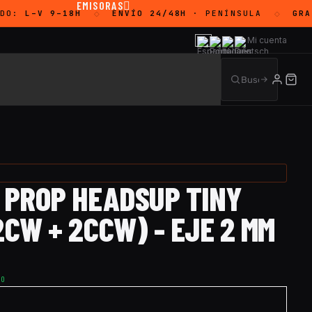
EMISORAS
DO:
L–V 9–18H
ENVÍO 24/48H
· PENÍNSULA
GRAT
◇
◇
Mi cuenta
Q PROP HEADSUP TINY
2CW + 2CCW) - EJE 2 MM
TO