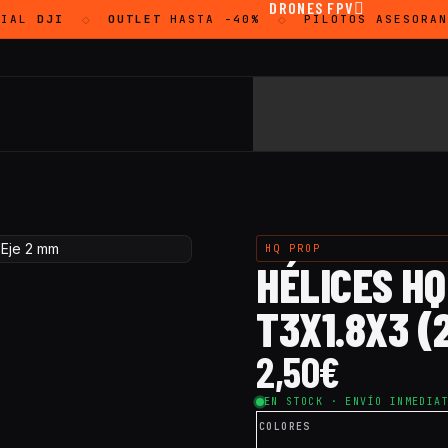
DRONES FPV
IAL
DJI
OUTLET
HASTA -40%
PILOTOS ASESORAN
◇
◇
HQ PROP
HÉLICES H
T3X1.8X3 (
2,50
€
EN STOCK · ENVÍO INMEDIA
COLORES