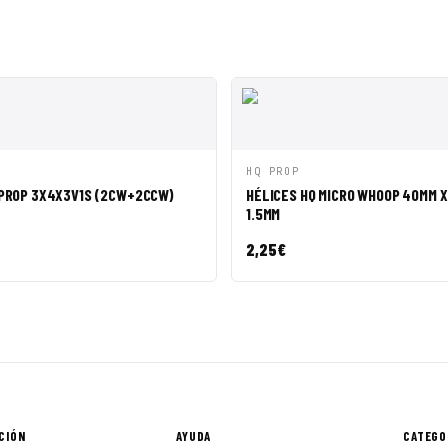
ÁPIDA
AÑADIR A CESTA
VISTA RÁPIDA
AÑADI
HQ PROP
 PROP 3X4X3V1S (2CW+2CCW)
HÉLICES HQ MICRO WHOOP 40MM X 
1.5MM
2,25
€
CIÓN
AYUDA
CATEGO