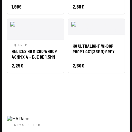
1,99
€
2,80
€
VISTA
AÑADIR A
RÁPIDA
CESTA
VISTA
AÑADIR A
HQ ULTRALIGHT WHOOP
HQ PROP
RÁPIDA
CESTA
HÉLICES HQ MICRO WHOOP
PROP 1.4X1(35MM) GREY
40MM X 4 - EJE DE 1.5MM
2,25
€
2,50
€
NEWSLETTER