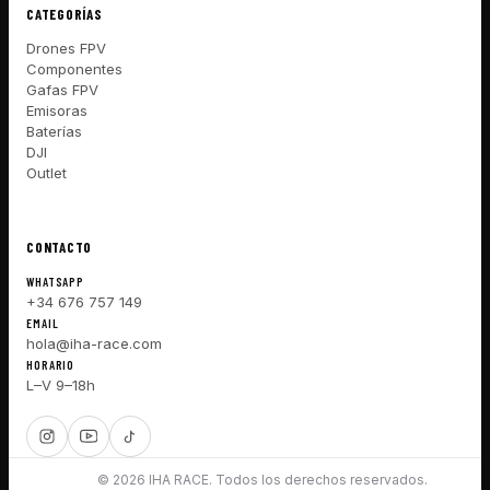
CATEGORÍAS
Drones FPV
Componentes
Gafas FPV
Emisoras
Baterías
DJI
Outlet
CONTACTO
WHATSAPP
+34 676 757 149
EMAIL
hola@iha-race.com
HORARIO
L–V 9–18h
© 2026 IHA RACE. Todos los derechos reservados.