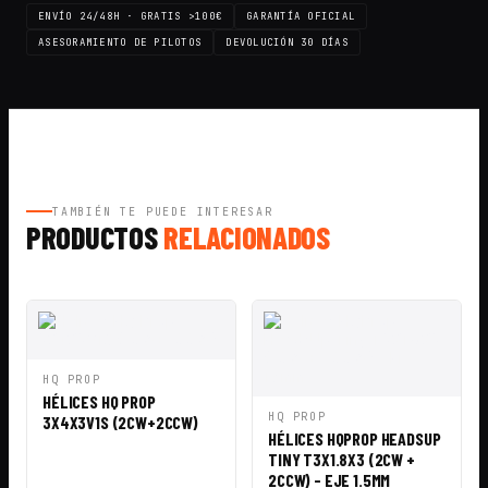
ENVÍO 24/48H · GRATIS >100€
GARANTÍA OFICIAL
ASESORAMIENTO DE PILOTOS
DEVOLUCIÓN 30 DÍAS
TAMBIÉN TE PUEDE INTERESAR
PRODUCTOS
RELACIONADOS
VISTA
AÑADIR A
HQ PROP
RÁPIDA
CESTA
HÉLICES HQ PROP
VISTA
AÑADIR A
HQ PROP
3X4X3V1S (2CW+2CCW)
RÁPIDA
CESTA
HÉLICES HQPROP HEADSUP
TINY T3X1.8X3 (2CW +
2CCW) - EJE 1.5MM