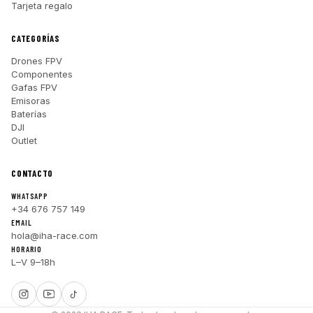
Tarjeta regalo
CATEGORÍAS
Drones FPV
Componentes
Gafas FPV
Emisoras
Baterías
DJI
Outlet
CONTACTO
WHATSAPP
+34 676 757 149
EMAIL
hola@iha-race.com
HORARIO
L–V 9–18h